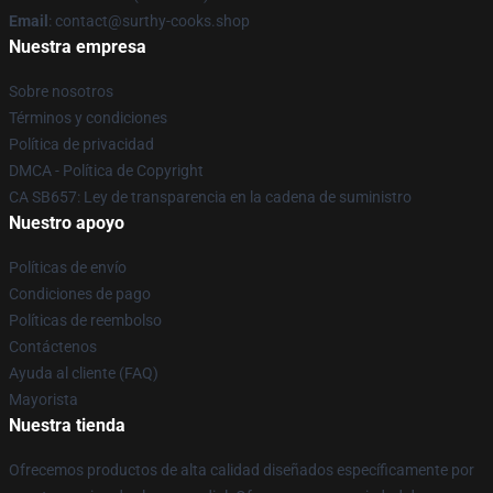
Email
: contact@surthy-cooks.shop
Nuestra empresa
Sobre nosotros
Términos y condiciones
Política de privacidad
DMCA - Política de Copyright
CA SB657: Ley de transparencia en la cadena de suministro
Nuestro apoyo
Políticas de envío
Condiciones de pago
Políticas de reembolso
Contáctenos
Ayuda al cliente (FAQ)
Mayorista
Nuestra tienda
Ofrecemos productos de alta calidad diseñados específicamente por