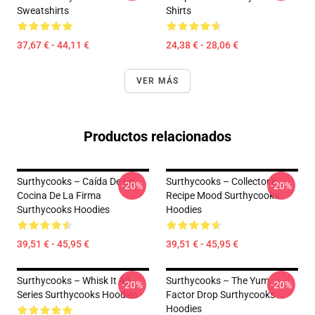
Sweatshirts
Shirts
37,67 € - 44,11 €
24,38 € - 28,06 €
VER MÁS
Productos relacionados
Surthycooks – Caída De La
Surthycooks – Collector’s
-20%
-20%
Cocina De La Firma
Recipe Mood Surthycooks
Surthycooks Hoodies
Hoodies
39,51 € - 45,95 €
39,51 € - 45,95 €
Surthycooks – Whisk It All
Surthycooks – The Yum
-20%
-20%
Series Surthycooks Hoodies
Factor Drop Surthycooks
Hoodies