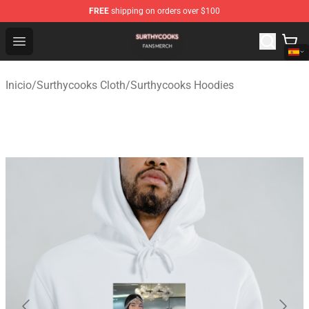
FREE
shipping on orders over $100
Surthycooks Shop - Official Surthycooks Merchandise St
Open menu
Inicio
/
Surthycooks Cloth
/
Surthycooks Hoodies