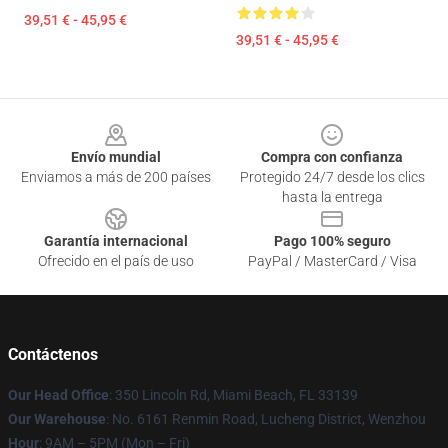
39,51 € - 45,95 €
39,51 € - 45,95 €
Footer
Envío mundial
Compra con confianza
Enviamos a más de 200 países
Protegido 24/7 desde los clics
hasta la entrega
Garantía internacional
Pago 100% seguro
Ofrecido en el país de uso
PayPal / MasterCard / Visa
Contáctenos
Our Head Office
: 350 Lincoln Rd, Miami Beach, FL 33139
Our Warehouse
: No. 6161 Renmin Road, Lucheng District, Wenzhou
Hour
: 9AM – 5PM (Mon – Fri)