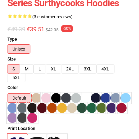
Series Surthycooks Hoodies
(3 customer reviews)
€49.39
€39.51
-20%
$42.95
Type
Unisex
Size
S
M
L
XL
2XL
3XL
4XL
5XL
Color
Default
Print Location