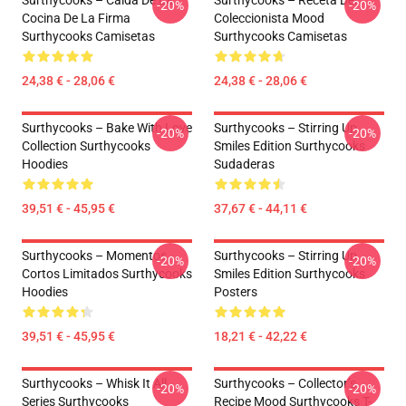
Surthycooks – Caída De La
Surthycooks – Receta Del
-20%
-20%
Cocina De La Firma
Coleccionista Mood
Surthycooks Camisetas
Surthycooks Camisetas
24,38 € - 28,06 €
24,38 € - 28,06 €
Surthycooks – Bake With Love
Surthycooks – Stirring Up
-20%
-20%
Collection Surthycooks
Smiles Edition Surthycooks
Hoodies
Sudaderas
39,51 € - 45,95 €
37,67 € - 44,11 €
Surthycooks – Momentos
Surthycooks – Stirring Up
-20%
-20%
Cortos Limitados Surthycooks
Smiles Edition Surthycooks
Hoodies
Posters
39,51 € - 45,95 €
18,21 € - 42,22 €
Surthycooks – Whisk It All
Surthycooks – Collector’s
-20%
-20%
Series Surthycooks
Recipe Mood Surthycooks T-