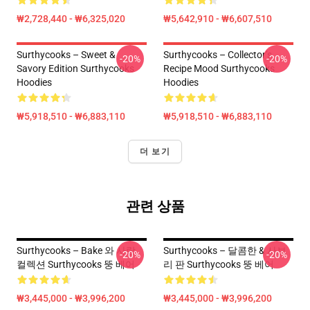
₩2,728,440 - ₩6,325,020
₩5,642,910 - ₩6,607,510
Surthycooks – Sweet &
Surthycooks – Collector’s
-20%
-20%
Savory Edition Surthycooks
Recipe Mood Surthycooks
Hoodies
Hoodies
₩5,918,510 - ₩6,883,110
₩5,918,510 - ₩6,883,110
더 보기
관련 상품
Surthycooks – Bake 와 사랑
Surthycooks – 달콤한 & 사보
-20%
-20%
컬렉션 Surthycooks 뚱 베어
리 판 Surthycooks 뚱 베어
₩3,445,000 - ₩3,996,200
₩3,445,000 - ₩3,996,200