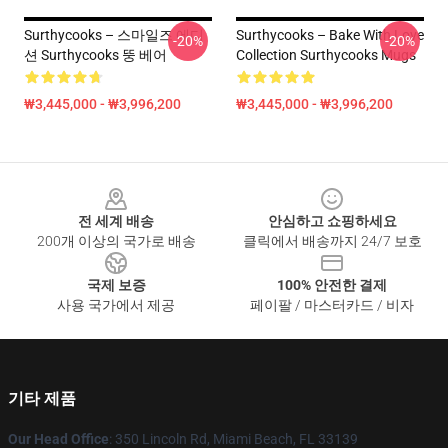
Surthycooks – 스마일즈 에디
Surthycooks – Bake With Love
-20%
-20%
션 Surthycooks 뚱 베어
Collection Surthycooks Mugs
₩3,445,000 - ₩3,996,200
₩3,445,000 - ₩3,996,200
Footer
전 세계 배송
안심하고 쇼핑하세요
200개 이상의 국가로 배송
클릭에서 배송까지 24/7 보호
국제 보증
100% 안전한 결제
사용 국가에서 제공
페이팔 / 마스터카드 / 비자
기타 제품
Our Head Office
: 350 Lincoln Rd, Miami Beach, FL 33139