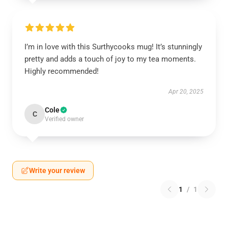
I’m in love with this Surthycooks mug! It’s stunningly
pretty and adds a touch of joy to my tea moments.
Highly recommended!
Apr 20, 2025
Cole
C
Verified owner
Write your review
1
/
1