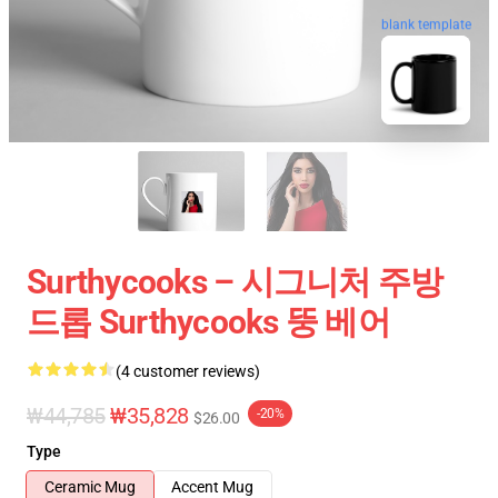
blank template
Surthycooks – 시그니처 주방
드롭 Surthycooks 뚱 베어
(4 customer reviews)
₩44,785
₩35,828
-20%
$26.00
Type
Ceramic Mug
Accent Mug