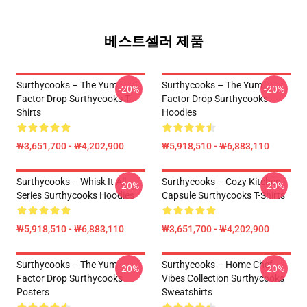
베스트셀러 제품
Surthycooks – The Yum
Surthycooks – The Yum
-20%
-20%
Factor Drop Surthycooks T-
Factor Drop Surthycooks
Shirts
Hoodies
₩3,651,700 - ₩4,202,900
₩5,918,510 - ₩6,883,110
Surthycooks – Whisk It All
Surthycooks – Cozy Kitchen
-20%
-20%
Series Surthycooks Hoodies
Capsule Surthycooks T-Shirts
₩5,918,510 - ₩6,883,110
₩3,651,700 - ₩4,202,900
Surthycooks – The Yum
Surthycooks – Home Chef
-20%
-20%
Factor Drop Surthycooks
Vibes Collection Surthycooks
Posters
Sweatshirts