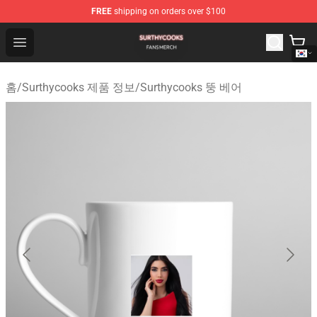
FREE
shipping on orders over $100
Surthycooks Shop - Official Surthycooks Merchandise St
Open menu
홈
/
Surthycooks 제품 정보
/
Surthycooks 뚱 베어