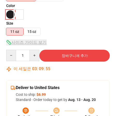
Color
Size
11 oz
15 oz
사이즈 가이드 보기
Quantity
장바구니에 추가
이 세일은
03
:
09
:
54
Deliver to United States
Cost to ship:
$6.99
Standard - Order today to get by
Aug. 13 - Aug. 20