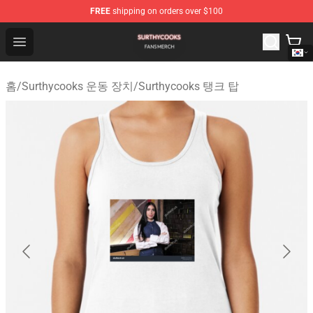
FREE
shipping on orders over $100
Surthycooks Shop - Official Surthycooks Merchandise St
Open menu
홈
/
Surthycooks 운동 장치
/
Surthycooks 탱크 탑