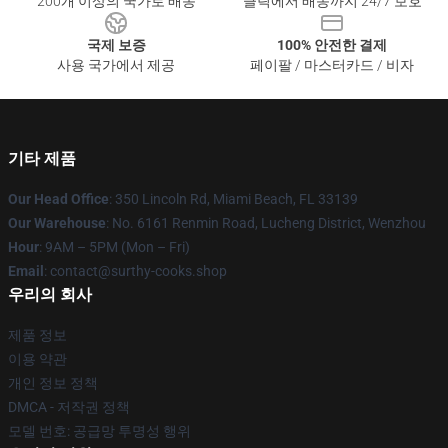
200개 이상의 국가로 배송
클릭에서 배송까지 24/7 보호
국제 보증
100% 안전한 결제
사용 국가에서 제공
페이팔 / 마스터카드 / 비자
기타 제품
Our Head Office
: 350 Lincoln Rd, Miami Beach, FL 33139
Our Warehouse
: No. 6161 Renmin Road, Lucheng District, Wenzhou
Hour
: 9AM – 5PM (Mon – Fri)
Email
: contact@surthy-cooks.shop
우리의 회사
제품 정보
이용 약관
개인 정보 정책
DMCA - 저작권 정책
모델 번호: 공급망 투명성 행위