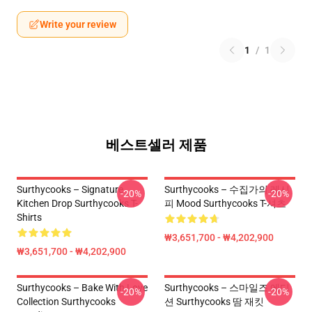
Write your review
1
/
1
베스트셀러 제품
Surthycooks – Signature
Surthycooks – 수집가의 레시
-20%
-20%
Kitchen Drop Surthycooks T-
피 Mood Surthycooks T-셔츠
Shirts
₩3,651,700 - ₩4,202,900
₩3,651,700 - ₩4,202,900
Surthycooks – Bake With Love
Surthycooks – 스마일즈 에디
-20%
-20%
Collection Surthycooks
션 Surthycooks 땀 재킷