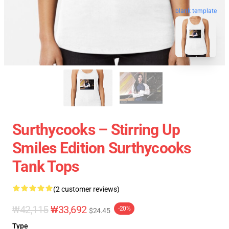
blank template
Surthycooks – Stirring Up
Smiles Edition Surthycooks
Tank Tops
(2 customer reviews)
₩42,115
₩33,692
-20%
$24.45
Type