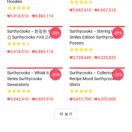
Hoodies
₩5,642,910 - ₩6,607,510
₩5,918,510 - ₩6,883,110
Surthycooks – 한정된 맛의 순
Surthycooks – Stirring Up
-20%
-20%
간 Surthycooks 카테고리
Smiles Edition Surthycooks
Posters
₩5,918,510 - ₩6,883,110
₩2,728,440 - ₩6,325,020
Surthycooks – Whisk It All
Surthycooks – Collector’s
-20%
-20%
Series Surthycooks
Recipe Mood Surthycooks T-
Sweatshirts
Shirts
₩5,642,910 - ₩6,607,510
₩3,651,700 - ₩4,202,900
더 보기