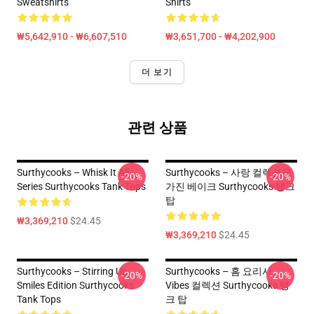
Sweatshirts
Shirts
₩5,642,910 - ₩6,607,510
₩3,651,700 - ₩4,202,900
더 보기
관련 상품
Surthycooks – Whisk It All
Surthycooks – 사랑 컬렉션을
-20%
-20%
Series Surthycooks Tank Tops
가진 베이크 Surthycooks 탱크
탑
₩3,369,210
$24.45
₩3,369,210
$24.45
Surthycooks – Stirring Up
Surthycooks – 홈 요리사
-20%
-20%
Smiles Edition Surthycooks
Vibes 컬렉션 Surthycooks 탱
Tank Tops
크 탑