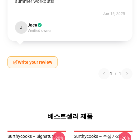
summer workouts!
Apr 16, 2025
Jace
J
Verified owner
Write your review
1
/
1
베스트셀러 제품
Surthycooks – Signature
Surthycooks – 수집가의 레시
-20%
-20%