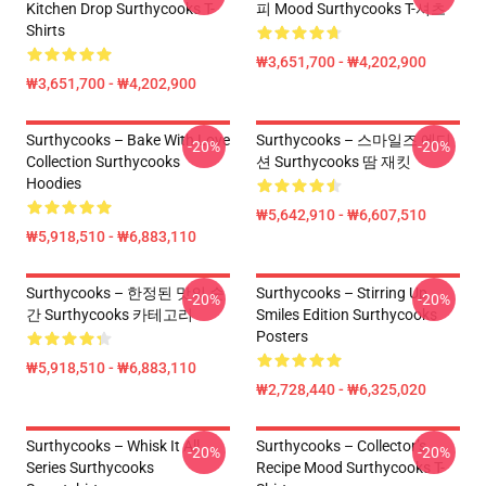
Kitchen Drop Surthycooks T-
피 Mood Surthycooks T-셔츠
Shirts
₩3,651,700 - ₩4,202,900
₩3,651,700 - ₩4,202,900
Surthycooks – Bake With Love
Surthycooks – 스마일즈 에디
-20%
-20%
Collection Surthycooks
션 Surthycooks 땀 재킷
Hoodies
₩5,642,910 - ₩6,607,510
₩5,918,510 - ₩6,883,110
Surthycooks – 한정된 맛의 순
Surthycooks – Stirring Up
-20%
-20%
간 Surthycooks 카테고리
Smiles Edition Surthycooks
Posters
₩5,918,510 - ₩6,883,110
₩2,728,440 - ₩6,325,020
Surthycooks – Whisk It All
Surthycooks – Collector’s
-20%
-20%
Series Surthycooks
Recipe Mood Surthycooks T-