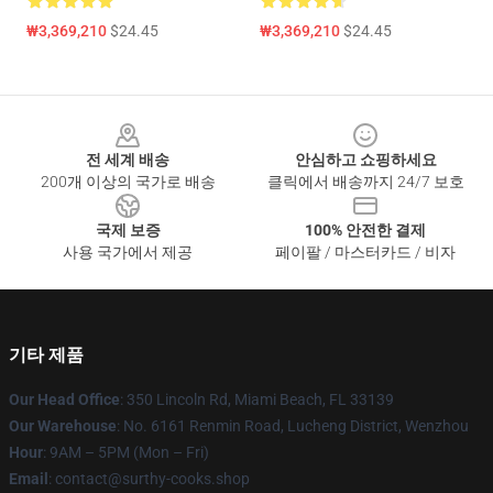
₩3,369,210
$24.45
₩3,369,210
$24.45
Footer
전 세계 배송
안심하고 쇼핑하세요
200개 이상의 국가로 배송
클릭에서 배송까지 24/7 보호
국제 보증
100% 안전한 결제
사용 국가에서 제공
페이팔 / 마스터카드 / 비자
기타 제품
Our Head Office
: 350 Lincoln Rd, Miami Beach, FL 33139
Our Warehouse
: No. 6161 Renmin Road, Lucheng District, Wenzhou
Hour
: 9AM – 5PM (Mon – Fri)
Email
: contact@surthy-cooks.shop