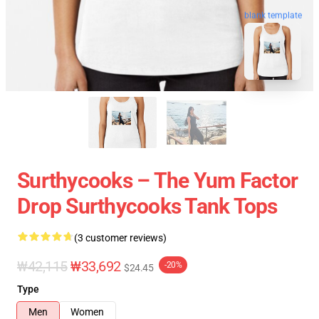
blank template
Surthycooks – The Yum Factor
Drop Surthycooks Tank Tops
(3 customer reviews)
₩42,115
₩33,692
-20%
$24.45
Type
Men
Women