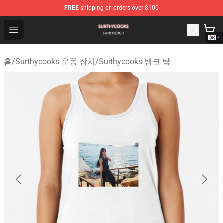
FREE
shipping on orders over $100
Surthycooks Shop - Official Surthycooks Merchandise St
Open menu
홈
/
Surthycooks 운동 장치
/
Surthycooks 탱크 탑