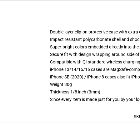
Double layer clip-on protective case with extra 
Impact resistant polycarbonate shell and shoc
Super-bright colors embedded directly into the
Secure fit with design wrapping around side of 
Compatible with Qi-standard wireless chargin
iPhone 13/14/15/16 cases are MagSafe-compatib
iPhone SE (2020) / iPhone 8 cases also fit iPh
Weight 30g
Thickness 1/8 inch (3mm)
Since every item is made just for you by your loc
SK