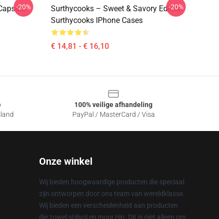
-20%
-20%
Capsule
Surthycooks – Sweet & Savory Edition
Surthycooks IPhone Cases
€ 14,81 - € 16,10
e
100% veilige afhandeling
sland
PayPal / MasterCard / Visa
Onze winkel
Wij bieden hoogwaardige producten die speciaal
zijn ontworpen door ons team van wereldklasse.
Wij bieden een verscheidenheid aan producten
die zowel stijlvol en mooi zijn. Dit is niet alleen om