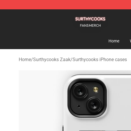
Surthycooks Shop - Official Surthycooks Merchandise 
Home
Home
/
Surthycooks Zaak
/
Surthycooks iPhone cases