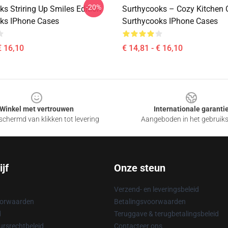
-20%
s Striring Up Smiles Edition
Surthycooks – Cozy Kitchen 
ks IPhone Cases
Surthycooks IPhone Cases
€ 16,10
€ 14,81 - € 16,10
Winkel met vertrouwen
Internationale garanti
chermd van klikken tot levering
Aangeboden in het gebruik
jf
Onze steun
Verzend- en leveringsbeleid
oorwaarden
Betalingsvoorwaarden
d
Teruggave & terugbetalingsbeleid
rsrechtbeleid
Contacteer ons