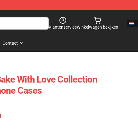
Klantenservice
Winkelwagen bekijken
Contact
ake With Love Collection
hone Cases
)