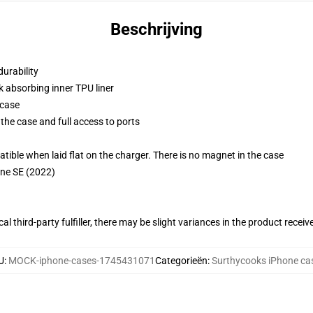
Beschrijving
durability
k absorbing inner TPU liner
 case
the case and full access to ports
g
le when laid flat on the charger. There is no magnet in the case
one SE (2022)
al third-party fulfiller, there may be slight variances in the product receiv
U
:
MOCK-iphone-cases-1745431071
Categorieën
:
Surthycooks iPhone ca