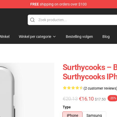
FREE
shipping on orders over $100
Store
Winkel
Winkel per categorie
Bestelling volgen
Blog
Surthycooks – B
Surthycooks IP
(2 customer reviews
€20.13
€16.10
-20%
$17.50
Type
iPhone
Samsung