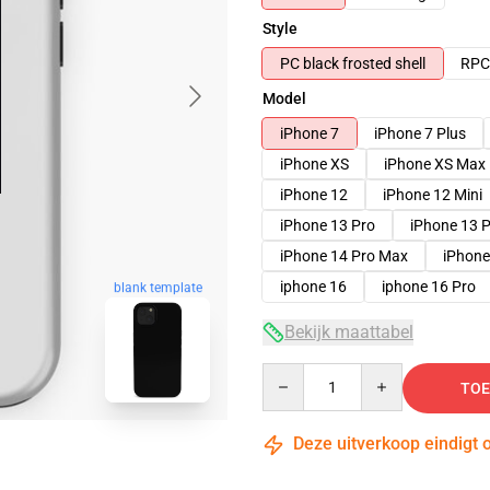
Style
PC black frosted shell
RPC 
Model
iPhone 7
iPhone 7 Plus
iPhone XS
iPhone XS Max
iPhone 12
iPhone 12 Mini
iPhone 13 Pro
iPhone 13 
iPhone 14 Pro Max
iPhone
iphone 16
iphone 16 Pro
blank template
Bekijk maattabel
Quantity
TOE
Deze uitverkoop eindigt 