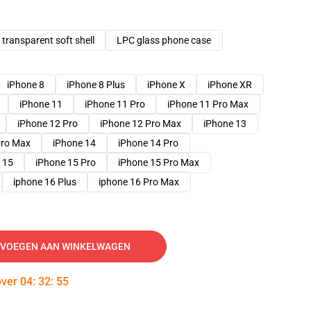
transparent soft shell
LPC glass phone case
iPhone 8
iPhone 8 Plus
iPhone X
iPhone XR
iPhone 11
iPhone 11 Pro
iPhone 11 Pro Max
iPhone 12 Pro
iPhone 12 Pro Max
iPhone 13
Pro Max
iPhone 14
iPhone 14 Pro
 15
iPhone 15 Pro
iPhone 15 Pro Max
iphone 16 Plus
iphone 16 Pro Max
VOEGEN AAN WINKELWAGEN
over
04
:
32
:
54