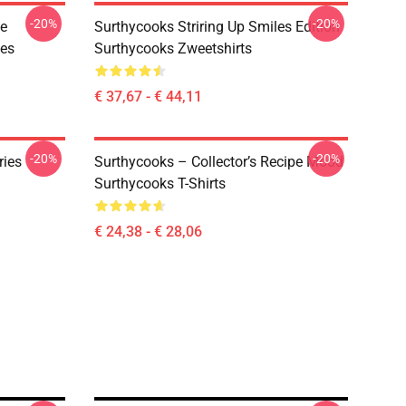
-20%
-20%
ve
Surthycooks Striring Up Smiles Edition
ies
Surthycooks Zweetshirts
€ 37,67 - € 44,11
-20%
-20%
ries
Surthycooks – Collector’s Recipe Mood
Surthycooks T-Shirts
€ 24,38 - € 28,06