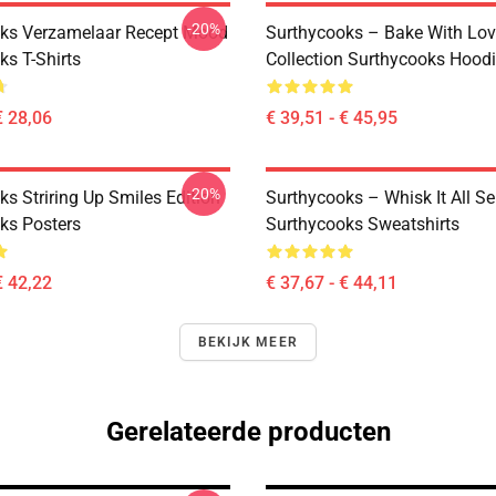
-20%
ks Verzamelaar Recept Mood
Surthycooks – Bake With Lo
ks T-Shirts
Collection Surthycooks Hood
€ 28,06
€ 39,51 - € 45,95
-20%
s Striring Up Smiles Edition
Surthycooks – Whisk It All Se
ks Posters
Surthycooks Sweatshirts
€ 42,22
€ 37,67 - € 44,11
BEKIJK MEER
Gerelateerde producten