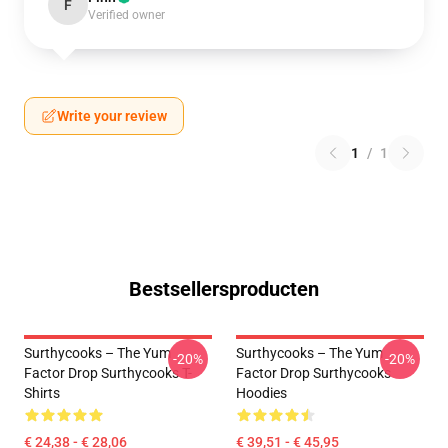
F
Verified owner
Write your review
1
/
1
Bestsellersproducten
Surthycooks – The Yum
Surthycooks – The Yum
-20%
-20%
Factor Drop Surthycooks T-
Factor Drop Surthycooks
Shirts
Hoodies
€ 24,38 - € 28,06
€ 39,51 - € 45,95