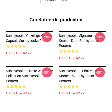
BEKIJK MEER
Gerelateerde producten
Surthycooks Gezellige Keuken
Surthycooks Signature
-20%
-20%
Capsule Surthycooks Posters
Keuken Drop Surthycooks
Posters
€ 18,21 - € 42,22
€ 18,21 - € 42,22
Surthycooks – Bake With Love
Surthycooks – Limited Tasty
-20%
-20%
Collection Surthycooks
Moments Surthycooks
Posters
Posters
€ 18,21 - € 42,22
€ 18,21 - € 42,22
Footer