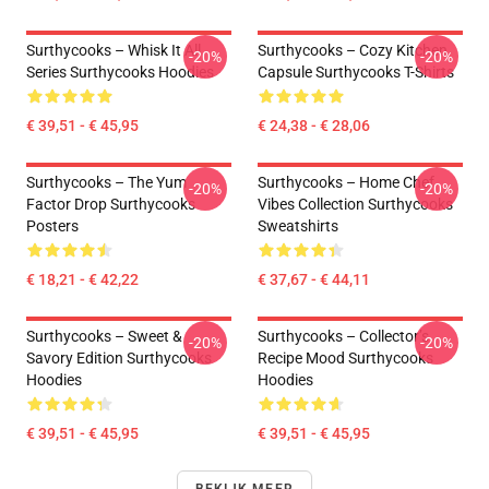
Surthycooks – Whisk It All
Surthycooks – Cozy Kitchen
-20%
-20%
Series Surthycooks Hoodies
Capsule Surthycooks T-Shirts
€ 39,51 - € 45,95
€ 24,38 - € 28,06
Surthycooks – The Yum
Surthycooks – Home Chef
-20%
-20%
Factor Drop Surthycooks
Vibes Collection Surthycooks
Posters
Sweatshirts
€ 18,21 - € 42,22
€ 37,67 - € 44,11
Surthycooks – Sweet &
Surthycooks – Collector’s
-20%
-20%
Savory Edition Surthycooks
Recipe Mood Surthycooks
Hoodies
Hoodies
€ 39,51 - € 45,95
€ 39,51 - € 45,95