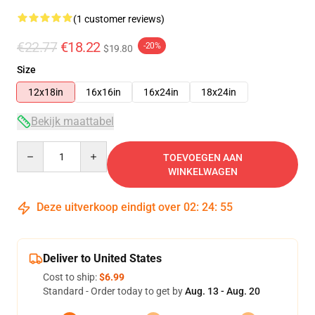
(1 customer reviews)
€22.77
€18.22
-20%
$19.80
Size
12x18in
16x16in
16x24in
18x24in
Bekijk maattabel
Quantity
TOEVOEGEN AAN
WINKELWAGEN
Deze uitverkoop eindigt over
02
:
24
:
54
Deliver to United States
Cost to ship:
$6.99
Standard - Order today to get by
Aug. 13 - Aug. 20