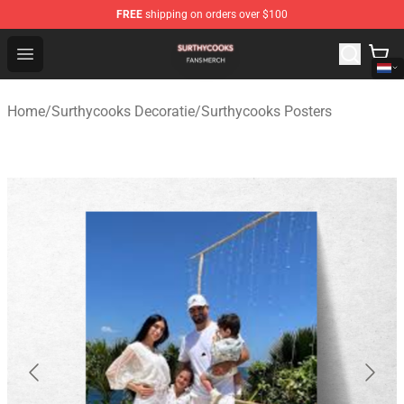
FREE
shipping on orders over $100
Surthycooks Shop - Official Surthycooks Merchandise St
Open menu
Home
/
Surthycooks Decoratie
/
Surthycooks Posters