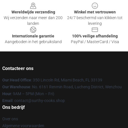
Wereldwijde verzending
Winkel met vertrouwen
Wij verzenden naar meer dan 200
24/7 beschermd van klikken tot
landen
levering
Internationale garantie
100% veilige afhandeling
Aangeboden in het gebruiksland
PayPal / MasterCard / Visa
Contacteer ons
Our Head Office
: 350 Lincoln Rd, Miami Beach, FL 33139
Our Warehouse
: No. 6161 Renmin Road, Lucheng District, Wenzhou
Hour
: 9AM – 5PM (Mon – Fri)
Email
: contact@surthy-cooks.shop
Ons bedrijf
Over ons
Algemene voorwaarden