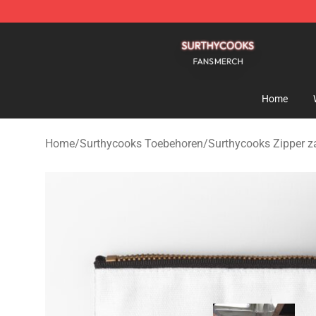
Surthycooks Shop - Official Surthycooks Merchandise 
Home
Home
/
Surthycooks Toebehoren
/
Surthycooks Zipper z