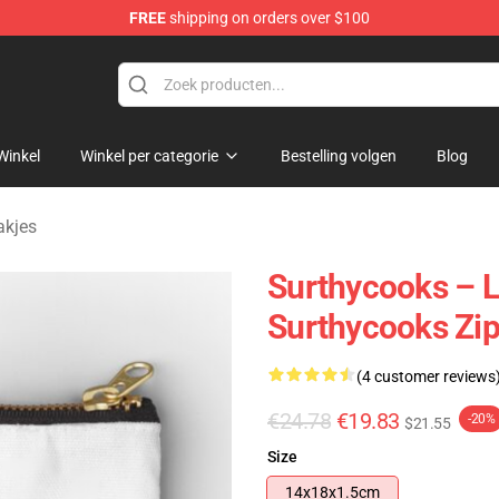
FREE
shipping on orders over $100
Store
Winkel
Winkel per categorie
Bestelling volgen
Blog
akjes
Surthycooks – 
Surthycooks Zi
(4 customer reviews
€24.78
€19.83
-20%
$21.55
Size
14x18x1.5cm