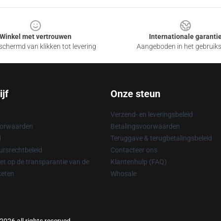
Winkel met vertrouwen
Internationale garanti
chermd van klikken tot levering
Aangeboden in het gebruik
jf
Onze steun
Verzend- en leveringsbeleid
oorwaarden
Betalingsvoorwaarden
d
Teruggave & terugbetalingsbeleid
rsrechtbeleid
Contacteer ons
t op de transparantie van de
Klantenhulp (FAQ)
keten
Whosale