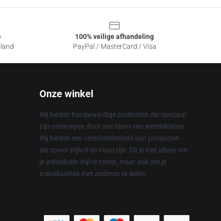
e
100% veilige afhandeling
sland
PayPal / MasterCard / Visa
Onze winkel
Wij bieden hoogwaardige producten die speciaal
zijn ontworpen door ons team van wereldklasse.
Wij bieden een verscheidenheid aan producten
die zowel stijlvol en mooi zijn. Dit is niet alleen om
je individuele stijl te tonen, maar ook om je
individualiteit met anderen te delen.