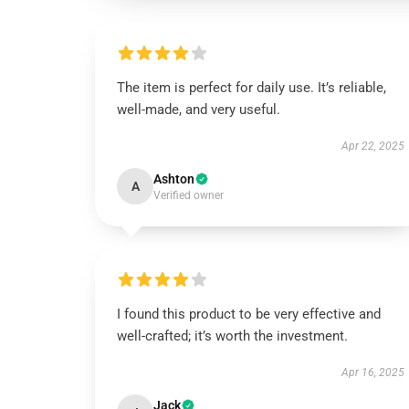
The item is perfect for daily use. It’s reliable,
well-made, and very useful.
Apr 22, 2025
Ashton
A
Verified owner
I found this product to be very effective and
well-crafted; it’s worth the investment.
Apr 16, 2025
Jack