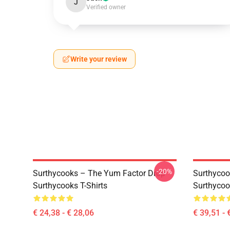
J
Verified owner
Write your review
-20%
Surthycooks – The Yum Factor Drop
Surthycoo
Surthycooks T-Shirts
Surthycoo
€ 24,38 - € 28,06
€ 39,51 - 