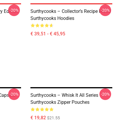
-20%
-20%
y Edition
Surthycooks – Collector’s Recipe Mood
Surthycooks Hoodies
€ 39,51 - € 45,95
-20%
-20%
Capsule
Surthycooks – Whisk It All Series
Surthycooks Zipper Pouches
€ 19,82
$21.55