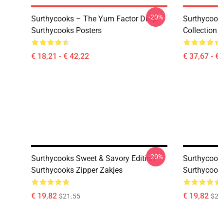
-20%
Surthycooks – The Yum Factor Drop
Surthycoo
Surthycooks Posters
Collectio
€ 18,21 - € 42,22
€ 37,67 - 
-20%
Surthycooks Sweet & Savory Edition
Surthycoo
Surthycooks Zipper Zakjes
Surthycoo
€ 19,82
€ 19,82
$21.55
$2