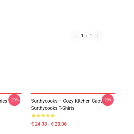
1
/
1
-20%
-20%
ries
Surthycooks – Cozy Kitchen Capsule
Surthycooks T-Shirts
€ 24,38 - € 28,06