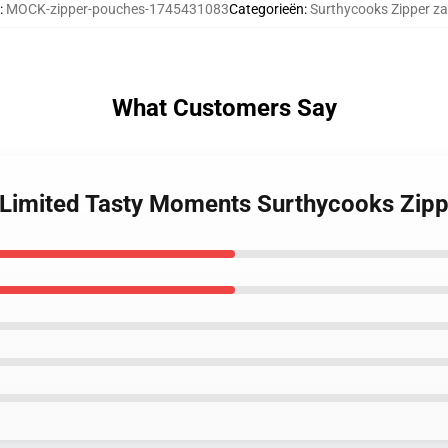
:
MOCK-zipper-pouches-1745431083
Categorieën
:
Surthycooks Zipper za
What Customers Say
– Limited Tasty Moments Surthycooks Zip