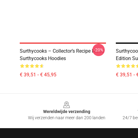
-20%
Surthycooks – Collector’s Recipe Mood
Surthycoo
Surthycooks Hoodies
Edition S
€ 39,51 - € 45,95
€ 39,51 - 
Footer
Wereldwijde verzending
Wij verzenden naar meer dan 200 landen
24/7 bes