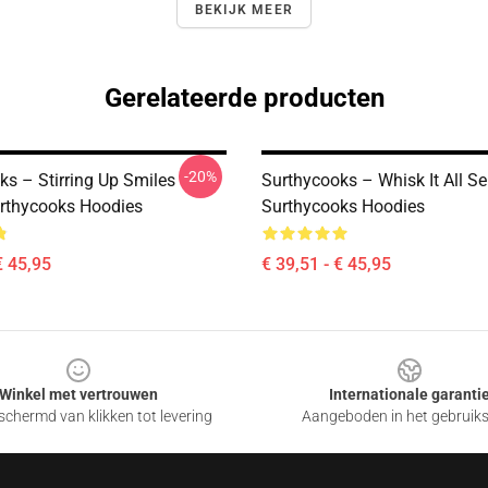
BEKIJK MEER
Gerelateerde producten
-20%
ks – Stirring Up Smiles
Surthycooks – Whisk It All Se
urthycooks Hoodies
Surthycooks Hoodies
€ 45,95
€ 39,51 - € 45,95
Winkel met vertrouwen
Internationale garanti
chermd van klikken tot levering
Aangeboden in het gebruik