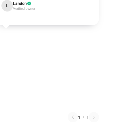
Landon
L
Verified owner
1
/
1