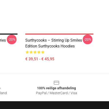
-20%
-20%
ries
Surthycooks – Stirring Up Smiles
Edition Surthycooks Hoodies
€ 39,51 - € 45,95
e
100% veilige afhandeling
sland
PayPal / MasterCard / Visa