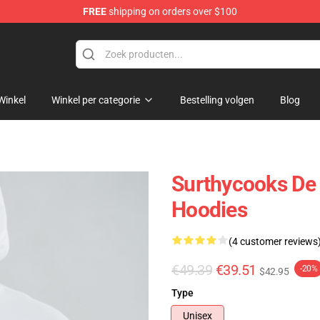
FREE
shipping on orders over $100
Store
Winkel
Winkel per categorie
Bestelling volgen
Blog
Surthycooks De
Hoodies
(4 customer reviews
€49.39
€39.51
-20%
$42.95
Type
Unisex