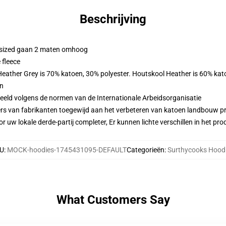
Beschrijving
ersized gaan 2 maten omhoog
 fleece
 Heather Grey is 70% katoen, 30% polyester. Houtskool Heather is 60% kat
en
eeld volgens de normen van de Internationale Arbeidsorganisatie
ers van fabrikanten toegewijd aan het verbeteren van katoen landbouw pra
r uw lokale derde-partij completer, Er kunnen lichte verschillen in het p
U
:
MOCK-hoodies-1745431095-DEFAULT
Categorieën
:
Surthycooks Hood
What Customers Say