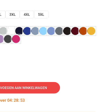
L
3XL
4XL
5XL
VOEGEN AAN WINKELWAGEN
over
04
:
28
:
51