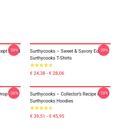
-20%
-20%
cept Mood
Surthycooks – Sweet & Savory Edition
Surthycooks T-Shirts
€ 24,38 - € 28,06
-20%
-20%
Drop
Surthycooks – Collector’s Recipe Mood
Surthycooks Hoodies
€ 39,51 - € 45,95