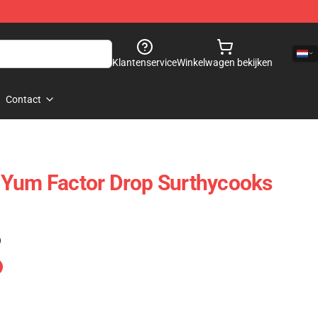
Klantenservice
Winkelwagen bekijken
Contact
 Yum Factor Drop Surthycooks
)