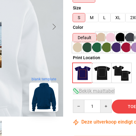
Size
S
M
L
XL
2X
Color
Default
Print Location
blank template
Bekijk maattabel
Quantity
TOE
Deze uitverkoop eindigt 