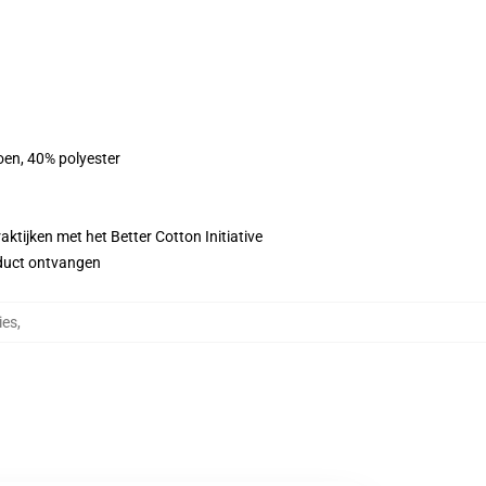
oen, 40% polyester
ktijken met het Better Cotton Initiative
roduct ontvangen
ies
,