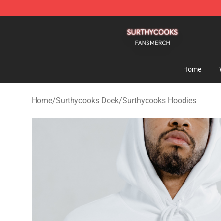
Surthycooks Shop - Official Surthycooks Merchandise 
Home
Home
/
Surthycooks Doek
/
Surthycooks Hoodies