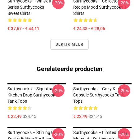
Surthycooks – Whisk It All
Surthycooks – Collector’s
-20%
-20%
Series Surthycooks
Recipe Mood Surthycooks T-
Sweatshirts
Shirts
€ 37,67 - € 44,11
€ 24,38 - € 28,06
BEKIJK MEER
Gerelateerde producten
Surthycooks – Signature
Surthycooks – Cozy Kitchen
-20%
-20%
Kitchen Drop Surthycooks
Capsule Surthycooks Tank
Tank Tops
Tops
€ 22,49
$24.45
€ 22,49
$24.45
Surthycooks – Stirring Up
Surthycooks – Limited Tasty
-20%
-20%
Smiles Edition Surthycooks
Moments Surthycooks Tank