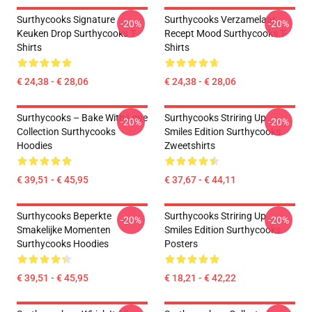
Surthycooks Signature
Surthycooks Verzamelaar
-20%
-20%
Keuken Drop Surthycooks T-
Recept Mood Surthycooks T-
Shirts
Shirts
€ 24,38 - € 28,06
€ 24,38 - € 28,06
Surthycooks – Bake With Love
Surthycooks Striring Up
-20%
-20%
Collection Surthycooks
Smiles Edition Surthycooks
Hoodies
Zweetshirts
€ 39,51 - € 45,95
€ 37,67 - € 44,11
Surthycooks Beperkte
Surthycooks Striring Up
-20%
-20%
Smakelijke Momenten
Smiles Edition Surthycooks
Surthycooks Hoodies
Posters
€ 39,51 - € 45,95
€ 18,21 - € 42,22