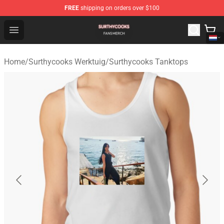
FREE
shipping on orders over $100
Surthycooks Shop - Official Surthycooks Merchandise St
Open menu
Home
/
Surthycooks Werktuig
/
Surthycooks Tanktops