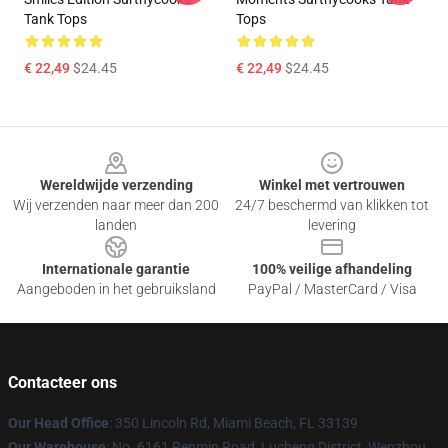
Tank Tops
Tops
€ 22,49
$24.45
€ 22,49
$24.45
Footer
Wereldwijde verzending
Winkel met vertrouwen
Wij verzenden naar meer dan 200
24/7 beschermd van klikken tot
landen
levering
Internationale garantie
100% veilige afhandeling
Aangeboden in het gebruiksland
PayPal / MasterCard / Visa
Contacteer ons
Our Head Office
: 350 Lincoln Rd, Miami Beach, FL 33139
Our Warehouse
: No. 6161 Renmin Road, Lucheng District, Wenzhou