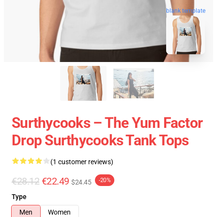
blank template
Surthycooks – The Yum Factor
Drop Surthycooks Tank Tops
(1 customer reviews)
€28.12
€22.49
-20%
$24.45
Type
Men
Women