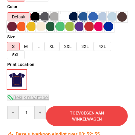
Color
Default
Size
S
M
L
XL
2XL
3XL
4XL
5XL
Print Location
Bekijk maattabel
Quantity
TOEVOEGEN AAN
WINKELWAGEN
Deze uitverkoop eindigt over
00
:
52
:
54