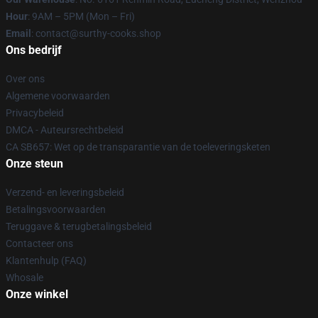
Hour
: 9AM – 5PM (Mon – Fri)
Email
: contact@surthy-cooks.shop
Ons bedrijf
Over ons
Algemene voorwaarden
Privacybeleid
DMCA - Auteursrechtbeleid
CA SB657: Wet op de transparantie van de toeleveringsketen
Onze steun
Verzend- en leveringsbeleid
Betalingsvoorwaarden
Teruggave & terugbetalingsbeleid
Contacteer ons
Klantenhulp (FAQ)
Whosale
Onze winkel