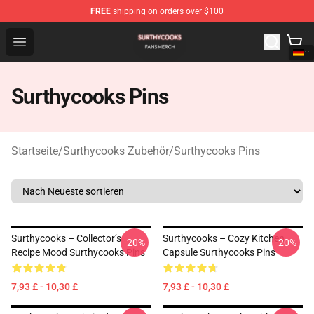
FREE
shipping on orders over $100
Surthycooks Shop - Official Surthycooks Merchandise St
Open menu
Surthycooks Pins
Startseite
/
Surthycooks Zubehör
/
Surthycooks Pins
Surthycooks – Collector’s
Surthycooks – Cozy Kitchen
-20%
-20%
Recipe Mood Surthycooks Pins
Capsule Surthycooks Pins
7,93 £ - 10,30 £
7,93 £ - 10,30 £