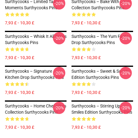
Surthycooks – Limited Tasty
Surthycooks – Bake With Love
-20%
-20%
Moments Surthycooks Pins
Collection Surthycooks Pins
7,93 £ - 10,30 £
7,93 £ - 10,30 £
Surthycooks – Whisk It All Series
Surthycooks – The Yum Factor
-20%
-20%
Surthycooks Pins
Drop Surthycooks Pins
7,93 £ - 10,30 £
7,93 £ - 10,30 £
Surthycooks – Signature
Surthycooks – Sweet & Savory
-20%
-20%
Kitchen Drop Surthycooks Pins
Edition Surthycooks Pins
7,93 £ - 10,30 £
7,93 £ - 10,30 £
Surthycooks – Home Chef Vibes
Surthycooks – Stirring Up
-20%
-20%
Collection Surthycooks Pins
Smiles Edition Surthycooks Pins
7,93 £ - 10,30 £
7,93 £ - 10,30 £