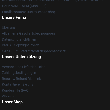
Our Warehouse
: No. 6161 Renmin Road, Lucheng District, Wenzhou
Hour
: 9AM – 5PM (Mon – Fri)
Email
: contact@surthy-cooks.shop
Unsere Firma
Über uns
Allgemeine Geschäftsbedingungen
Datenschutzrichtlinien
DMCA - Copyright Policy
CA SB657: Lieferkettentransparenzgesetz
Unsere Unterstützung
Versand und Lieferrichtlinien
Zahlungsbedingungen
Return & Refund Richtlinien
Kontaktieren Sie uns
Kundenhilfe (FAQ)
Whosale
Unser Shop