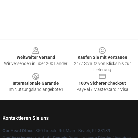
Footer
Weltweiter Versand
Kaufen Sie mit Vertrauen
Wir versenden in über 200 Länder
24/7 Schutz von Klicks bis zur
Lieferung
Internationale Garantie
100% Sicherer Checkout
Im Nutzungsland angeboten
PayPal / MasterCard / Visa
Kontaktieren Sie uns
Our Head Office
: 350 Lincoln Rd, Miami Beach, FL 33139