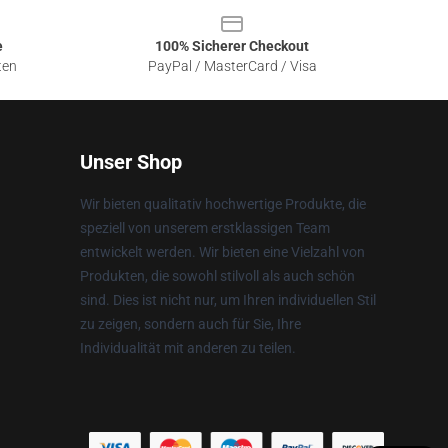
e
100% Sicherer Checkout
ten
PayPal / MasterCard / Visa
Unser Shop
Wir bieten qualitativ hochwertige Produkte, die
speziell von unserem erstklassigen Team
entwickelt werden. Wir bieten eine Vielzahl von
Produkten, die sowohl stilvoll als auch schön
sind. Dies ist nicht nur, um Ihren individuellen Stil
zu zeigen, sondern auch für Sie, Ihre
Individualität mit anderen zu teilen.