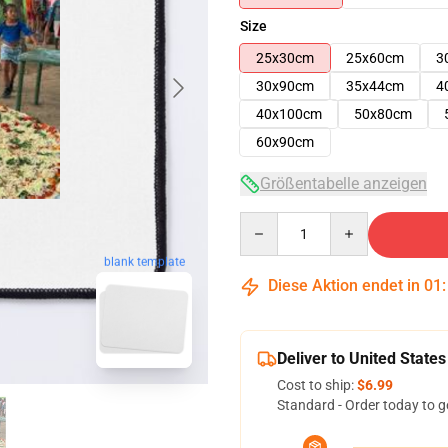
Size
25x30cm
25x60cm
3
30x90cm
35x44cm
4
40x100cm
50x80cm
60x90cm
Größentabelle anzeigen
Quantity
blank template
Diese Aktion endet in
01
Deliver to United States
Cost to ship:
$6.99
Standard - Order today to g