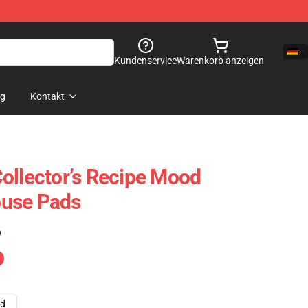
Kundenservice
Warenkorb anzeigen
og
Kontakt
ollector’s Recipe Mood
use Pads
)
ad