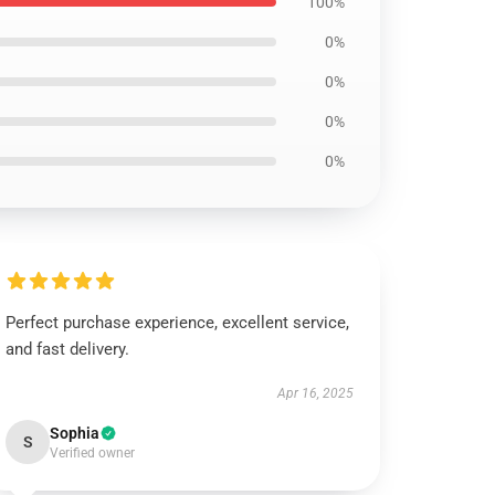
100%
0%
0%
0%
0%
Perfect purchase experience, excellent service,
and fast delivery.
Apr 16, 2025
Sophia
S
Verified owner