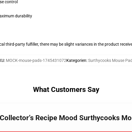
se control
maximum durability
al third-party fulfiller, there may be slight variances in the product receiv
KU
:
MOCK-mouse-pads-1745431072
Kategorien
:
Surthycooks Mouse Pa
What Customers Say
– Collector’s Recipe Mood Surthycooks M