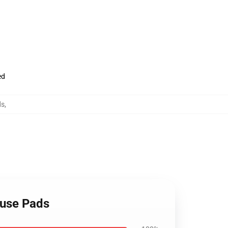
ed
ds
,
ouse Pads