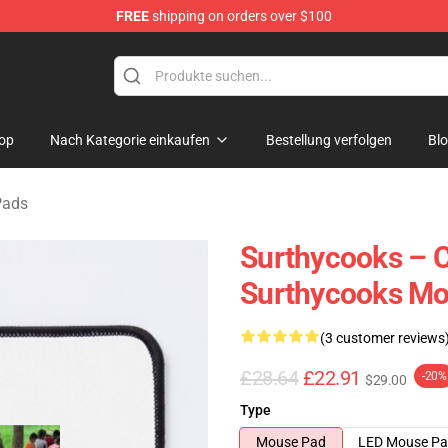
FREE
shipping on orders over $100
Store
op
Nach Kategorie einkaufen
Bestellung verfolgen
Bl
Pads
Surthycooks – C
Surthycooks Mo
(3 customer reviews
£28.64
£22.91
-20%
$29.00
Type
Mouse Pad
LED Mouse P