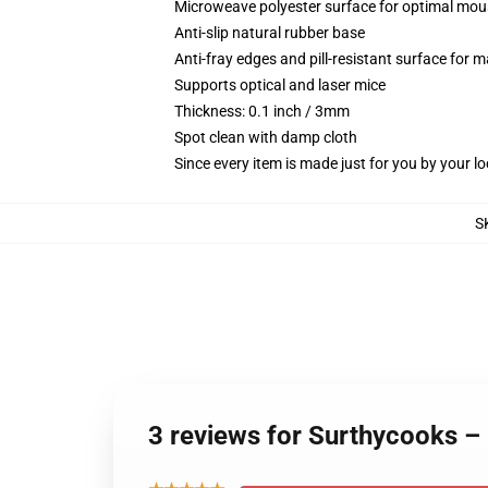
Microweave polyester surface for optimal mou
Anti-slip natural rubber base
Anti-fray edges and pill-resistant surface for 
Supports optical and laser mice
Thickness: 0.1 inch / 3mm
Spot clean with damp cloth
Since every item is made just for you by your loc
S
3 reviews for Surthycooks 