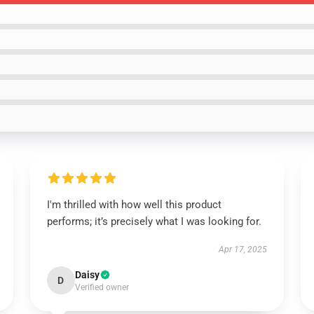
I'm thrilled with how well this product
performs; it’s precisely what I was looking for.
Apr 17, 2025
Daisy
D
Verified owner