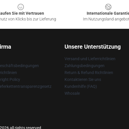
aufen Sie mit Vertrauen
Internationale Garanti
utz von Klicks bis zur Lieferung
Im Nutzungsland angebo
irma
Unsere Unterstützung
Versand und Lieferrichtlinien
Geschäftsbedingungen
Zahlungsbedingungen
ichtlinien
Return & Refund Richtlinien
ight Policy
Kontaktieren Sie uns
eferkettentransparenzgesetz
Kundenhilfe (FAQ)
Whosale
026 all rights reserved