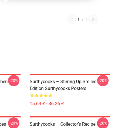
1
/
1
-20%
-20%
Oben
Surthycooks – Stirring Up Smiles
Edition Surthycooks Posters
15,64 £ - 36,26 £
-20%
-20%
bes
Surthycooks – Collector’s Recipe Mood