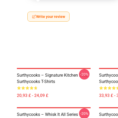
Write your review
-20%
Surthycooks – Signature Kitchen Drop
Surthycook
Surthycooks T-Shirts
Surthycoo
20,93 £ - 24,09 £
33,93 £ - 
-20%
Surthycooks – Whisk It All Series
Surthycoo