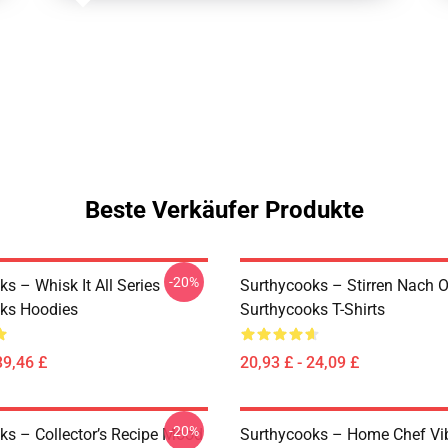
Beste Verkäufer Produkte
-20%
s – Whisk It All Series
Surthycooks – Stirren Nach 
ks Hoodies
Surthycooks T-Shirts
39,46 £
20,93 £ - 24,09 £
-20%
ks – Collector’s Recipe Mood
Surthycooks – Home Chef Vi