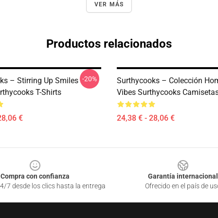
VER MÁS
Productos relacionados
-20%
ks – Stirring Up Smiles
Surthycooks – Colección Ho
rthycooks T-Shirts
Vibes Surthycooks Camiseta
28,06 €
24,38 € - 28,06 €
Compra con confianza
Garantía internacional
4/7 desde los clics hasta la entrega
Ofrecido en el país de us