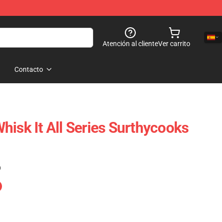
Atención al cliente
Ver carrito
Contacto
hisk It All Series Surthycooks
)