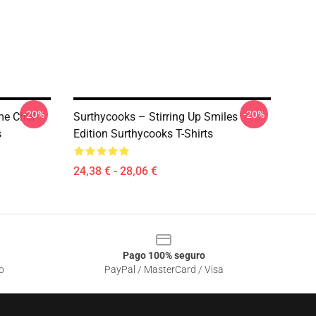
-20%
-20%
me Chef
Surthycooks – Stirring Up Smiles
s
Edition Surthycooks T-Shirts
24,38 € - 28,06 €
Pago 100% seguro
o
PayPal / MasterCard / Visa