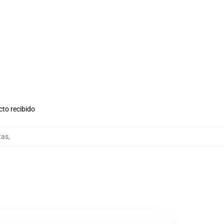
cto recibido
tas
,