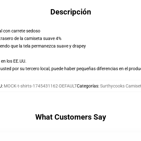
Descripción
l con carrete sedoso
 trasero de la camiseta suave 4%
tiendo que la tela permanezca suave y drapey
en los EE.UU.
usted por su tercero local, puede haber pequeñas diferencias en el produ
U
:
MOCK-t-shirts-1745431162-DEFAULT
Categorías
:
Surthycooks Camise
What Customers Say