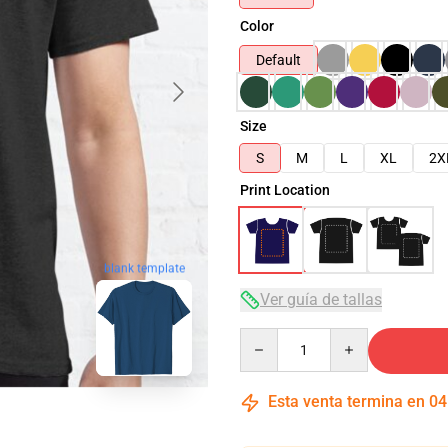
Color
Default
Size
S
M
L
XL
2X
Print Location
blank template
Ver guía de tallas
Quantity
Esta venta termina en
04