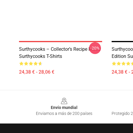
-20%
Surthycooks – Collector’s Recipe Mood
Surthycoo
Surthycooks T-Shirts
Edition Su
24,38 € - 28,06 €
24,38 € - 
Footer
Envío mundial
Enviamos a más de 200 países
Protegido 2