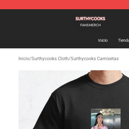
Surthycooks Shop - Official Surthycooks Merchandise 
Inicio
Tiend
Inicio
/
Surthycooks Cloth
/
Surthycooks Camisetas