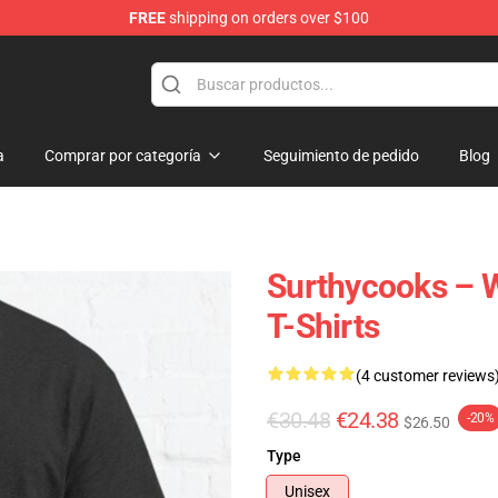
FREE
shipping on orders over $100
Store
a
Comprar por categoría
Seguimiento de pedido
Blog
Surthycooks – W
T-Shirts
(4 customer reviews
€30.48
€24.38
-20%
$26.50
Type
Unisex