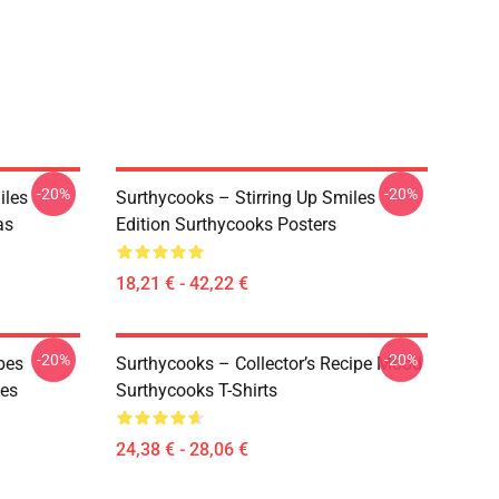
-20%
-20%
iles
Surthycooks – Stirring Up Smiles
as
Edition Surthycooks Posters
18,21 € - 42,22 €
-20%
-20%
bes
Surthycooks – Collector’s Recipe Mood
ies
Surthycooks T-Shirts
24,38 € - 28,06 €