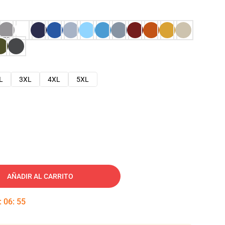
L
3XL
4XL
5XL
AÑADIR AL CARRITO
:
06
:
54