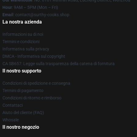
Our Warehouse
: No. 6161 Renmin Road, Lucheng District, Wenzhou
Hour
: 9AM – 5PM (Mon – Fri)
Email
: contact@surthy-cooks.shop
La nostra azienda
Informazioni su di noi
Termini e condizioni
Informativa sulla privacy
DMCA - Informativa sul copyright
CA SB657: Legge sulla trasparenza della catena di fornitura
Il nostro supporto
Condizioni di spedizione e consegna
Termini di pagamento
Condizioni di ritorno e rimborso
Contattaci
Aiuto del cliente (FAQ)
Whosale
Il nostro negozio