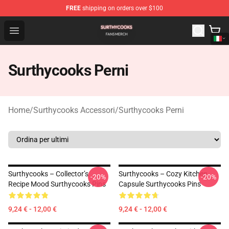
FREE
shipping on orders over $100
Surthycooks Shop - Official Surthycooks Merchandise St
Open menu
Surthycooks Perni
Home
/
Surthycooks Accessori
/
Surthycooks Perni
Surthycooks – Collector’s
Surthycooks – Cozy Kitchen
-20%
-20%
Recipe Mood Surthycooks Pins
Capsule Surthycooks Pins
9,24 € - 12,00 €
9,24 € - 12,00 €