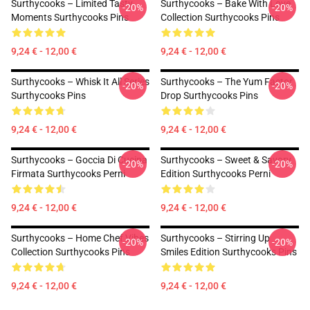
Surthycooks – Limited Tasty
Surthycooks – Bake With Love
-20%
-20%
Moments Surthycooks Pins
Collection Surthycooks Pins
9,24 € - 12,00 €
9,24 € - 12,00 €
Surthycooks – Whisk It All Series
Surthycooks – The Yum Factor
-20%
-20%
Surthycooks Pins
Drop Surthycooks Pins
9,24 € - 12,00 €
9,24 € - 12,00 €
Surthycooks – Goccia Di Cucina
Surthycooks – Sweet & Savory
-20%
-20%
Firmata Surthycooks Perni
Edition Surthycooks Perni
9,24 € - 12,00 €
9,24 € - 12,00 €
Surthycooks – Home Chef Vibes
Surthycooks – Stirring Up
-20%
-20%
Collection Surthycooks Pins
Smiles Edition Surthycooks Pins
9,24 € - 12,00 €
9,24 € - 12,00 €