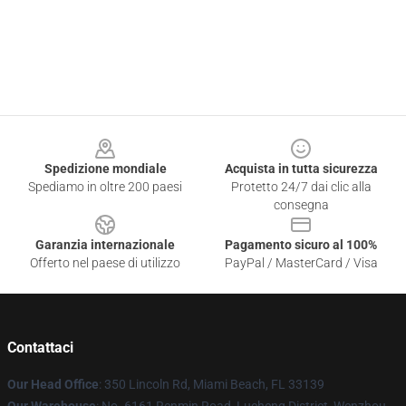
Footer
Spedizione mondiale
Acquista in tutta sicurezza
Spediamo in oltre 200 paesi
Protetto 24/7 dai clic alla
consegna
Garanzia internazionale
Pagamento sicuro al 100%
Offerto nel paese di utilizzo
PayPal / MasterCard / Visa
Contattaci
Our Head Office
: 350 Lincoln Rd, Miami Beach, FL 33139