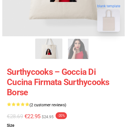
blank template
Surthycooks – Goccia Di
Cucina Firmata Surthycooks
Borse
(2 customer reviews)
€28.69
€22.95
-20%
$24.95
Size