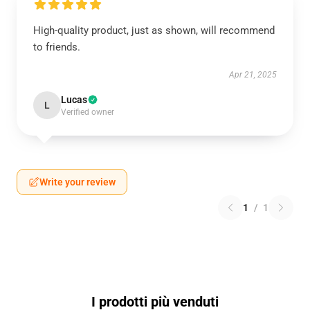
High-quality product, just as shown, will recommend
to friends.
Apr 21, 2025
Lucas
L
Verified owner
Write your review
1
/
1
I prodotti più venduti