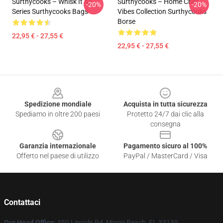
Surthycooks – Whisk It All
Surthycooks – Home Chef
-20%
-20%
Series Surthycooks Bags
Vibes Collection Surthycooks
Borse
22,95 € - 27,55 €
22,95 € - 27,55 €
Footer
Spedizione mondiale
Acquista in tutta sicurezza
Spediamo in oltre 200 paesi
Protetto 24/7 dai clic alla
consegna
Garanzia internazionale
Pagamento sicuro al 100%
Offerto nel paese di utilizzo
PayPal / MasterCard / Visa
Contattaci
Our Head Office
: 350 Lincoln Rd, Miami Beach, FL 33139