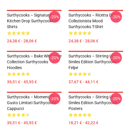
Surthycooks – Signature
Surthycooks – Ricetta Del
-20%
-20%
Kitchen Drop Surthycooks T-
Collezionista Mood
Shirts
Surthycooks T-Shirt
24,38 € - 28,06 €
24,38 € - 28,06 €
Surthycooks – Bake With Love
Surthycooks – Stirring Up
-20%
-20%
Collection Surthycooks
Smiles Edition Surthycooks
Hoodies
Felpe
39,51 € - 45,95 €
37,67 € - 44,11 €
Surthycooks – Momenti Di
Surthycooks – Stirring Up
-20%
-20%
Gusto Limitati Surthycooks
Smiles Edition Surthycooks
Cappucci
Posters
39,51 € - 45,95 €
18,21 € - 42,22 €