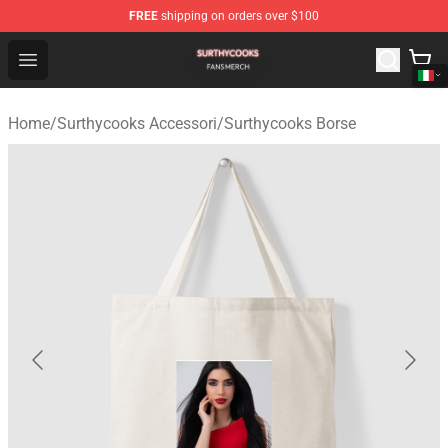
FREE
shipping on orders over $100
Surthycooks Shop - Official Surthycooks Merchandise St
Open menu
Home
/
Surthycooks Accessori
/
Surthycooks Borse