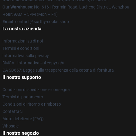
Our Warehouse
: No. 6161 Renmin Road, Lucheng District, Wenzhou
Hour
: 9AM – 5PM (Mon – Fri)
Email
: contact@surthy-cooks.shop
La nostra azienda
Informazioni su di noi
Termini e condizioni
Informativa sulla privacy
DMCA - Informativa sul copyright
CA SB657: Legge sulla trasparenza della catena di fornitura
Il nostro supporto
Condizioni di spedizione e consegna
Termini di pagamento
Condizioni di ritorno e rimborso
Contattaci
Aiuto del cliente (FAQ)
Whosale
Il nostro negozio