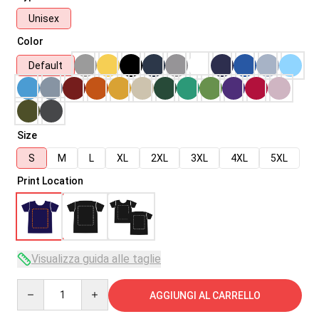
Unisex
Color
Default
Size
S
M
L
XL
2XL
3XL
4XL
5XL
Print Location
Visualizza guida alle taglie
Quantity
AGGIUNGI AL CARRELLO