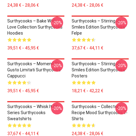
24,38 € - 28,06 €
24,38 € - 28,06 €
Surthycooks – Bake With
Surthycooks – Stirring Up
-20%
-20%
Love Collection Surthycooks
Smiles Edition Surthycooks
Hoodies
Felpe
39,51 € - 45,95 €
37,67 € - 44,11 €
Surthycooks – Momenti Di
Surthycooks – Stirring Up
-20%
-20%
Gusto Limitati Surthycooks
Smiles Edition Surthycooks
Cappucci
Posters
39,51 € - 45,95 €
18,21 € - 42,22 €
Surthycooks – Whisk It All
Surthycooks – Collector’s
-20%
-20%
Series Surthycooks
Recipe Mood Surthycooks T-
Sweatshirts
Shirts
37,67 € - 44,11 €
24,38 € - 28,06 €