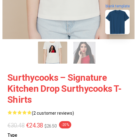
blank template
Surthycooks – Signature
Kitchen Drop Surthycooks T-
Shirts
(2 customer reviews)
€30.48
€24.38
-20%
$26.50
Type