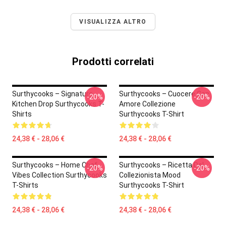
VISUALIZZA ALTRO
Prodotti correlati
Surthycooks – Signature
Surthycooks – Cuocere Con
-20%
-20%
Kitchen Drop Surthycooks T-
Amore Collezione
Shirts
Surthycooks T-Shirt
24,38 € - 28,06 €
24,38 € - 28,06 €
Surthycooks – Home Chef
Surthycooks – Ricetta Del
-20%
-20%
Vibes Collection Surthycooks
Collezionista Mood
T-Shirts
Surthycooks T-Shirt
24,38 € - 28,06 €
24,38 € - 28,06 €