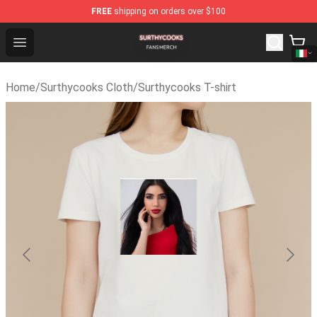
FREE
shipping on orders over $100
Surthycooks Shop - Official Surthycooks Merchandise St
Open menu
Home
/
Surthycooks Cloth
/
Surthycooks T-shirt