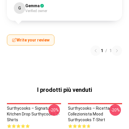
Gemma
G
Verified owner
Write your review
1
/
1
I prodotti più venduti
Surthycooks – Signature
Surthycooks – Ricetta Del
-20%
-20%
Kitchen Drop Surthycooks T-
Collezionista Mood
Shirts
Surthycooks T-Shirt