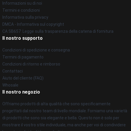
Informazioni su di noi
Termini e condizioni
Informativa sulla privacy
DMCA - Informativa sul copyright
CA SB657: Legge sulla trasparenza della catena di fornitura
Il nostro supporto
Condizioni di spedizione e consegna
Termini di pagamento
Condizioni di ritorno e rimborso
Contattaci
Aiuto del cliente (FAQ)
Whosale
Il nostro negozio
Offriamo prodotti di alta qualità che sono specificamente
progettati dal nostro team di livello mondiale. Forniamo una varietà
di prodotti che sono sia elegante e bella. Questo non è solo per
mostrare il vostro stile individuale, ma anche per voi di condividere