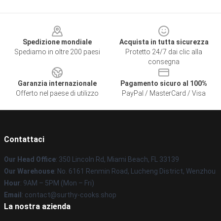
Footer
Spedizione mondiale
Acquista in tutta sicurezza
Spediamo in oltre 200 paesi
Protetto 24/7 dai clic alla
consegna
Garanzia internazionale
Pagamento sicuro al 100%
Offerto nel paese di utilizzo
PayPal / MasterCard / Visa
Contattaci
Our Head Office
: 350 Lincoln Rd, Miami Beach, FL 33139
Our Warehouse
: No. 6161 Renmin Road, Lucheng District, Wenzhou
Hour
: 9AM – 5PM (Mon – Fri)
Email
: contact@surthy-cooks.shop
La nostra azienda