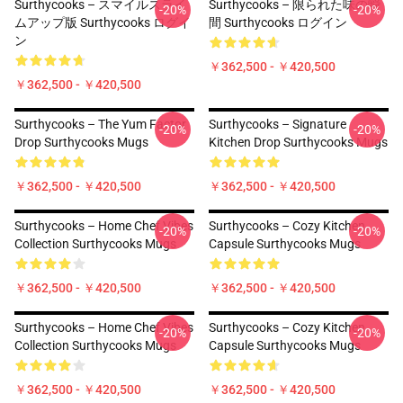
Surthycooks – スマイルスライ
Surthycooks – 限られた味の瞬
-20%
-20%
ムアップ版 Surthycooks ログイ
間 Surthycooks ログイン
ン
￥362,500 - ￥420,500
￥362,500 - ￥420,500
Surthycooks – The Yum Factor
Surthycooks – Signature
-20%
-20%
Drop Surthycooks Mugs
Kitchen Drop Surthycooks Mugs
￥362,500 - ￥420,500
￥362,500 - ￥420,500
Surthycooks – Home Chef Vibes
Surthycooks – Cozy Kitchen
-20%
-20%
Collection Surthycooks Mugs
Capsule Surthycooks Mugs
￥362,500 - ￥420,500
￥362,500 - ￥420,500
Surthycooks – Home Chef Vibes
Surthycooks – Cozy Kitchen
-20%
-20%
Collection Surthycooks Mugs
Capsule Surthycooks Mugs
￥362,500 - ￥420,500
￥362,500 - ￥420,500