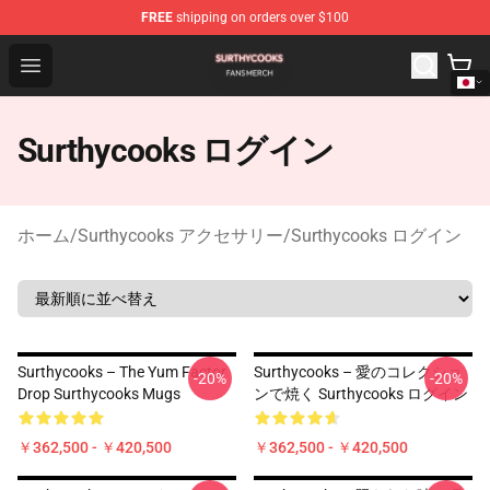
FREE
shipping on orders over $100
Surthycooks Shop - Official Surthycooks Merchandise St
Open menu
Surthycooks ログイン
ホーム
/
Surthycooks アクセサリー
/
Surthycooks ログイン
Surthycooks – The Yum Factor
Surthycooks – 愛のコレクショ
-20%
-20%
Drop Surthycooks Mugs
ンで焼く Surthycooks ログイン
￥362,500 - ￥420,500
￥362,500 - ￥420,500