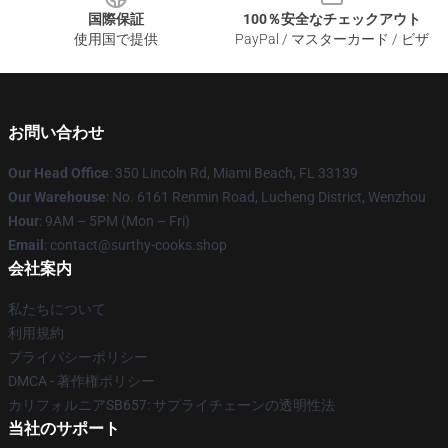
国際保証
100％安全なチェックアウト
使用国で提供
PayPal / マスターカード / ビザ
お問い合わせ
Our Head Office
: 350 Lincoln Rd, Miami Beach, FL 33139
Our Warehouse
: No. 6161 Renmin Road, Lucheng District, Wenzhou
Hour
: 9AM – 5PM (Mon – Fri)
Email
: contact@surthy-cooks.shop
会社案内
私たちについて
利用規約
プライバシーポリシー
DMCA - 著作権ポリシー
カリフォルニアSB657: サプライチェーンの透明性法
当社のサポート