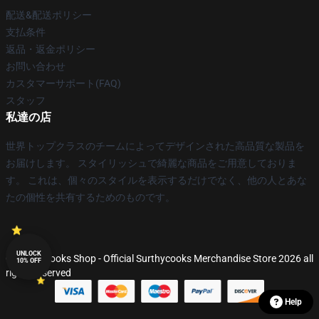
配送&配送ポリシー
支払条件
返品・返金ポリシー
お問い合わせ
カスタマーサポート(FAQ)
スタッフ
私達の店
世界トップクラスのチームによってデザインされた高品質な製品を
お届けします。 スタイリッシュで綺麗な商品をご用意しておりま
す。 これは、個々のスタイルを表示するだけでなく、他の人とあな
たの個性を共有するためのものです。
UNLOCK
© Surthycooks Shop - Official Surthycooks Merchandise Store 2026 all
10% OFF
rights reserved
Help