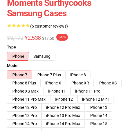
Moments Surthycooks
Samsung Cases
(5 customer reviews)
¥3,172
¥2,538
-20%
$17.50
Type
iPhone
Samsung
Model
iPhone 7
iPhone 7 Plus
iPhone 8
iPhone 8 Plus
iPhone X
iPhone XR
iPhone XS
iPhone XS Max
iPhone 11
iPhone 11 Pro
iPhone 11 Pro Max
iPhone 12
iPhone 12 Mini
iPhone 12 Pro
iPhone 12 Pro Max
iPhone 13
iPhone 13 Pro
iPhone 13 Pro Max
iPhone 14
iPhone 14 Pro
iPhone 14 Pro Max
iPhone 15