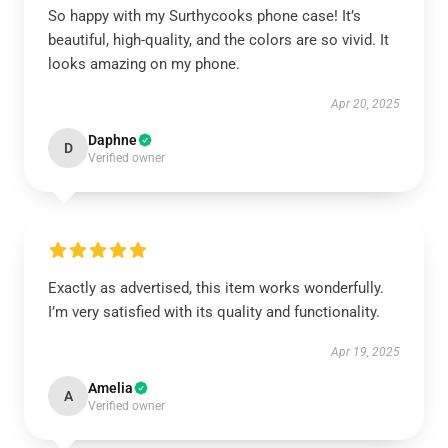
So happy with my Surthycooks phone case! It’s
beautiful, high-quality, and the colors are so vivid. It
looks amazing on my phone.
Apr 20, 2025
Daphne
D
Verified owner
Exactly as advertised, this item works wonderfully.
I’m very satisfied with its quality and functionality.
Apr 19, 2025
Amelia
A
Verified owner