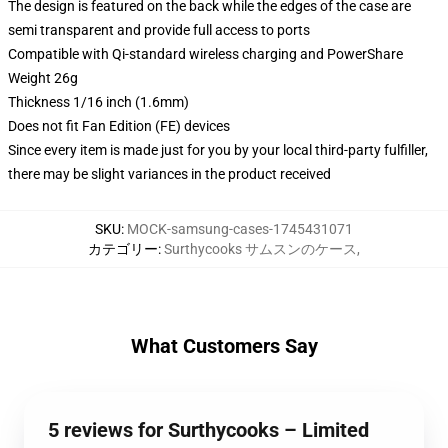
The design is featured on the back while the edges of the case are
semi transparent and provide full access to ports
Compatible with Qi-standard wireless charging and PowerShare
Weight 26g
Thickness 1/16 inch (1.6mm)
Does not fit Fan Edition (FE) devices
Since every item is made just for you by your local third-party fulfiller,
there may be slight variances in the product received
SKU
:
MOCK-samsung-cases-1745431071
カテゴリー
:
Surthycooks サムスンのケース
,
What Customers Say
5 reviews for Surthycooks – Limited