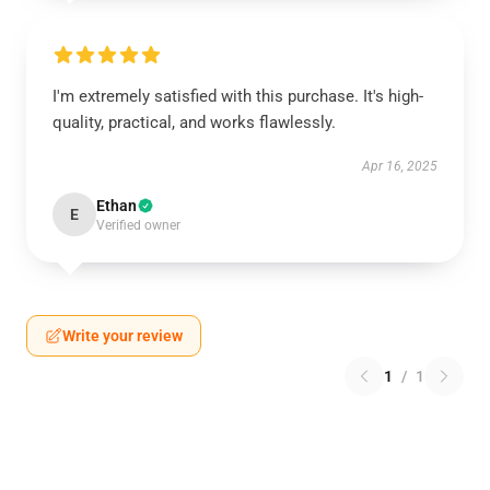
I'm extremely satisfied with this purchase. It's high-
quality, practical, and works flawlessly.
Apr 16, 2025
Ethan
E
Verified owner
Write your review
1
/
1