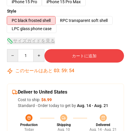
iPhone 15 Pro
iPhone 15 Pro Max
Style
PC black frosted shell
RPC transparent soft shell
LPC glass phone case
サイズガイドを見る
Quantity
カートに追加
このセールはあと
03
:
59
:
54
Deliver to United States
Cost to ship:
$6.99
Standard - Order today to get by
Aug. 14 - Aug. 21
Production
Shipping
Delivered
Today
Aug. 10
Aug. 14 - Aug. 21