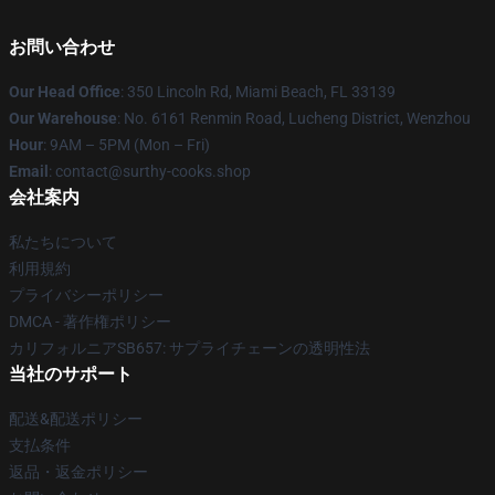
お問い合わせ
Our Head Office
: 350 Lincoln Rd, Miami Beach, FL 33139
Our Warehouse
: No. 6161 Renmin Road, Lucheng District, Wenzhou
Hour
: 9AM – 5PM (Mon – Fri)
Email
: contact@surthy-cooks.shop
会社案内
私たちについて
利用規約
プライバシーポリシー
DMCA - 著作権ポリシー
カリフォルニアSB657: サプライチェーンの透明性法
当社のサポート
配送&配送ポリシー
支払条件
返品・返金ポリシー