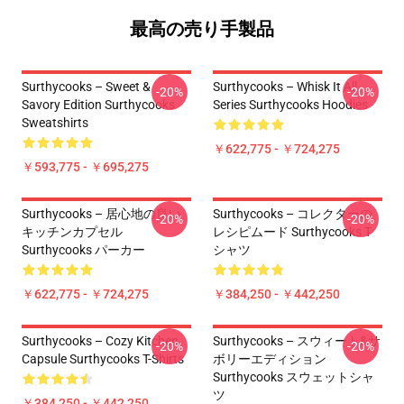
最高の売り手製品
Surthycooks – Sweet &
Surthycooks – Whisk It All
-20%
-20%
Savory Edition Surthycooks
Series Surthycooks Hoodies
Sweatshirts
￥622,775 - ￥724,275
￥593,775 - ￥695,275
Surthycooks – 居心地の良い
Surthycooks – コレクターの
-20%
-20%
キッチンカプセル
レシピムード Surthycooks T
Surthycooks パーカー
シャツ
￥622,775 - ￥724,275
￥384,250 - ￥442,250
Surthycooks – Cozy Kitchen
Surthycooks – スウィート&サ
-20%
-20%
Capsule Surthycooks T-Shirts
ボリーエディション
Surthycooks スウェットシャ
ツ
￥384,250 - ￥442,250