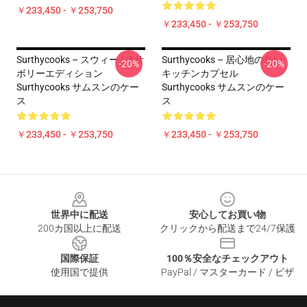
￥233,450 - ￥253,750
￥233,450 - ￥253,750
Surthycooks – スウィート&サ
Surthycooks – 居心地の良い
-20%
-20%
ボリーエディション
キッチンカプセル
Surthycooks サムスンのケー
Surthycooks サムスンのケー
ス
ス
￥233,450 - ￥253,750
￥233,450 - ￥253,750
Footer
世界中に配送
安心してお買い物
200カ国以上に配送
クリックから配送まで24/7保護
国際保証
100％安全なチェックアウト
使用国で提供
PayPal / マスターカード / ビザ