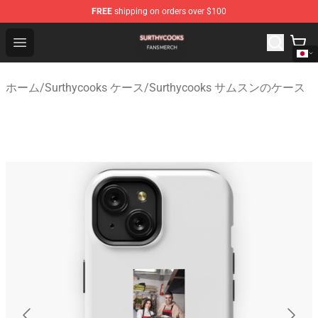
FREE
shipping on orders over $100
Surthycooks Shop - Official Surthycooks Merchandise St
Open menu
ホーム
/
Surthycooks ケース
/
Surthycooks サムスンのケース