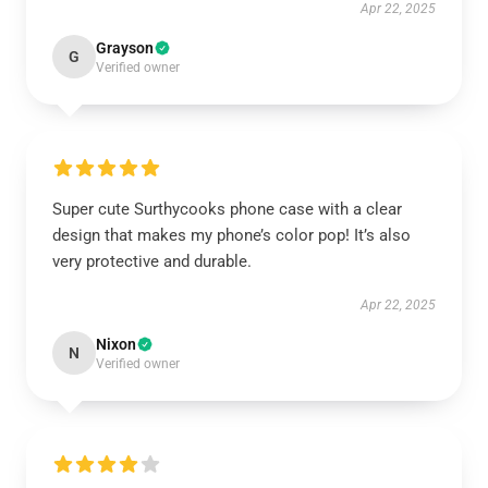
Apr 22, 2025
Grayson
G
Verified owner
Super cute Surthycooks phone case with a clear
design that makes my phone’s color pop! It’s also
very protective and durable.
Apr 22, 2025
Nixon
N
Verified owner