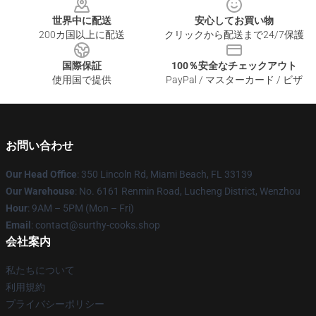
世界中に配送
安心してお買い物
200カ国以上に配送
クリックから配送まで24/7保護
国際保証
100％安全なチェックアウト
使用国で提供
PayPal / マスターカード / ビザ
お問い合わせ
Our Head Office
: 350 Lincoln Rd, Miami Beach, FL 33139
Our Warehouse
: No. 6161 Renmin Road, Lucheng District, Wenzhou
Hour
: 9AM – 5PM (Mon – Fri)
Email
: contact@surthy-cooks.shop
会社案内
私たちについて
利用規約
プライバシーポリシー