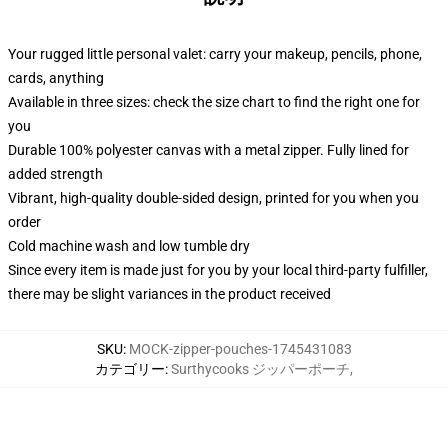
Your rugged little personal valet: carry your makeup, pencils, phone,
cards, anything
Available in three sizes: check the size chart to find the right one for
you
Durable 100% polyester canvas with a metal zipper. Fully lined for
added strength
Vibrant, high-quality double-sided design, printed for you when you
order
Cold machine wash and low tumble dry
Since every item is made just for you by your local third-party fulfiller,
there may be slight variances in the product received
SKU
:
MOCK-zipper-pouches-1745431083
カテゴリー
:
Surthycooks ジッパーポーチ
,