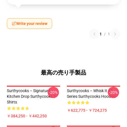
Write your review
1
/
1
最高の売り手製品
Surthycooks – Signature
Surthycooks – Whisk It All
-20%
-20%
Kitchen Drop Surthycooks T-
Series Surthycooks Hoodies
Shirts
￥622,775 - ￥724,275
￥384,250 - ￥442,250