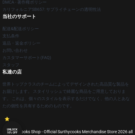
DMCA - 著作権ポリシー
カリフォルニアSB657: サプライチェーンの透明性法
当社のサポート
配送&配送ポリシー
支払条件
返品・返金ポリシー
お問い合わせ
カスタマーサポート(FAQ)
スタッフ
私達の店
世界トップクラスのチームによってデザインされた高品質な製品を
お届けします。 スタイリッシュで綺麗な商品をご用意しておりま
す。 これは、個々のスタイルを表示するだけでなく、他の人とあな
たの個性を共有するためのものです。
UNLOCK
© Surthycooks Shop - Official Surthycooks Merchandise Store 2026 all
10% OFF