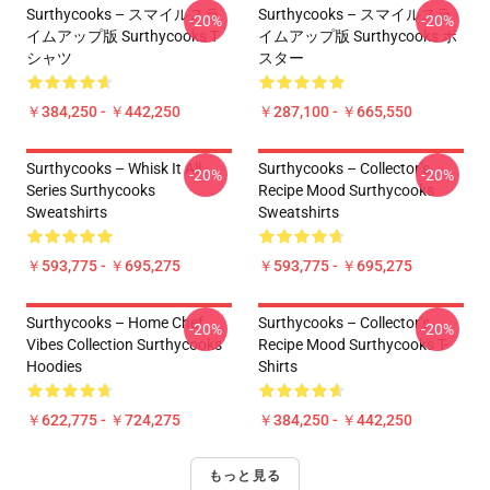
Surthycooks – スマイルスラ
Surthycooks – スマイルスラ
-20%
-20%
イムアップ版 Surthycooks T
イムアップ版 Surthycooks ポ
シャツ
スター
￥384,250 - ￥442,250
￥287,100 - ￥665,550
Surthycooks – Whisk It All
Surthycooks – Collector’s
-20%
-20%
Series Surthycooks
Recipe Mood Surthycooks
Sweatshirts
Sweatshirts
￥593,775 - ￥695,275
￥593,775 - ￥695,275
Surthycooks – Home Chef
Surthycooks – Collector’s
-20%
-20%
Vibes Collection Surthycooks
Recipe Mood Surthycooks T-
Hoodies
Shirts
￥622,775 - ￥724,275
￥384,250 - ￥442,250
もっと見る