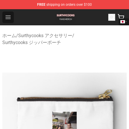
FREE
shipping on orders over $100
Surthycooks Shop - Official Surthycooks Merchandise St
Open menu
ホーム
/
Surthycooks アクセサリー
/
Surthycooks ジッパーポーチ