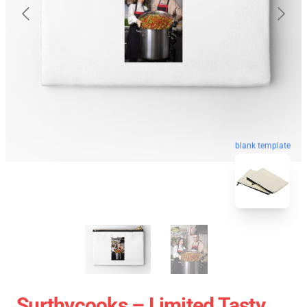
blank template
Surthycooks – Limited Tasty