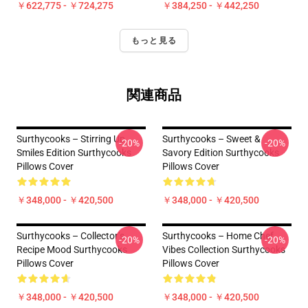
￥622,775 - ￥724,275
￥384,250 - ￥442,250
もっと見る
関連商品
Surthycooks – Stirring Up
Surthycooks – Sweet &
-20%
-20%
Smiles Edition Surthycooks
Savory Edition Surthycooks
Pillows Cover
Pillows Cover
￥348,000 - ￥420,500
￥348,000 - ￥420,500
Surthycooks – Collector’s
Surthycooks – Home Chef
-20%
-20%
Recipe Mood Surthycooks
Vibes Collection Surthycooks
Pillows Cover
Pillows Cover
￥348,000 - ￥420,500
￥348,000 - ￥420,500