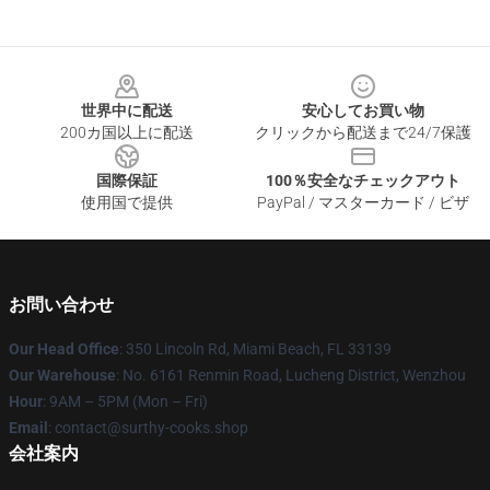
Footer
世界中に配送
安心してお買い物
200カ国以上に配送
クリックから配送まで24/7保護
国際保証
100％安全なチェックアウト
使用国で提供
PayPal / マスターカード / ビザ
お問い合わせ
Our Head Office
: 350 Lincoln Rd, Miami Beach, FL 33139
Our Warehouse
: No. 6161 Renmin Road, Lucheng District, Wenzhou
Hour
: 9AM – 5PM (Mon – Fri)
Email
: contact@surthy-cooks.shop
会社案内