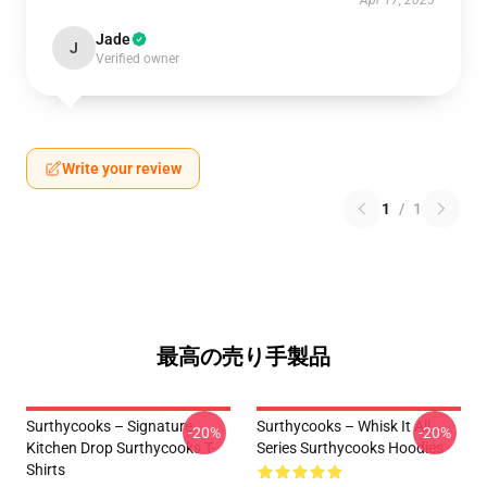
Apr 17, 2025
Jade
J
Verified owner
Write your review
1
/
1
最高の売り手製品
Surthycooks – Signature
Surthycooks – Whisk It All
-20%
-20%
Kitchen Drop Surthycooks T-
Series Surthycooks Hoodies
Shirts