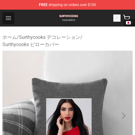
FREE
shipping on orders over $100
Surthycooks Shop - Official Surthycooks Merchandise St
Open menu
ホーム
/
Surthycooks デコレーション
/
Surthycooks ピローカバー