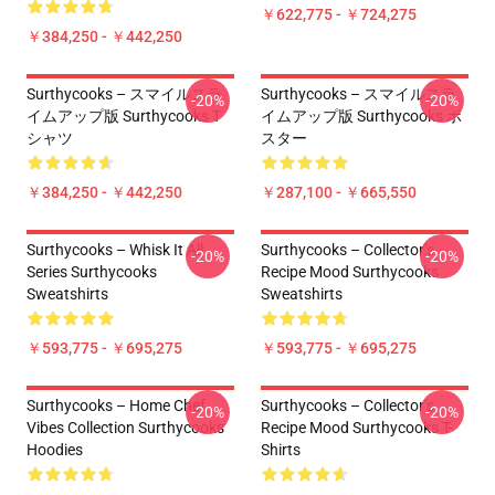
￥622,775 - ￥724,275
￥384,250 - ￥442,250
Surthycooks – スマイルスラ
Surthycooks – スマイルスラ
-20%
-20%
イムアップ版 Surthycooks T
イムアップ版 Surthycooks ポ
シャツ
スター
￥384,250 - ￥442,250
￥287,100 - ￥665,550
Surthycooks – Whisk It All
Surthycooks – Collector’s
-20%
-20%
Series Surthycooks
Recipe Mood Surthycooks
Sweatshirts
Sweatshirts
￥593,775 - ￥695,275
￥593,775 - ￥695,275
Surthycooks – Home Chef
Surthycooks – Collector’s
-20%
-20%
Vibes Collection Surthycooks
Recipe Mood Surthycooks T-
Hoodies
Shirts