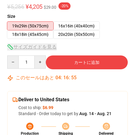
¥5,256
¥4,205
-20%
$29.00
Size
19x29in (50x75cm)
16x16in (40x40cm)
18x18in (45x45cm)
20x20in (50x50cm)
サイズガイドを見る
Quantity
カートに追加
このセールはあと
04
:
16
:
54
Deliver to United States
Cost to ship:
$6.99
Standard - Order today to get by
Aug. 14 - Aug. 21
Production
Shipping
Delivered