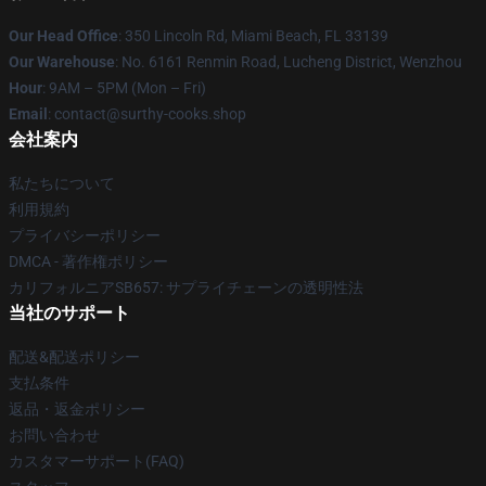
Our Head Office
: 350 Lincoln Rd, Miami Beach, FL 33139
Our Warehouse
: No. 6161 Renmin Road, Lucheng District, Wenzhou
Hour
: 9AM – 5PM (Mon – Fri)
Email
: contact@surthy-cooks.shop
会社案内
私たちについて
利用規約
プライバシーポリシー
DMCA - 著作権ポリシー
カリフォルニアSB657: サプライチェーンの透明性法
当社のサポート
配送&配送ポリシー
支払条件
返品・返金ポリシー
お問い合わせ
カスタマーサポート(FAQ)