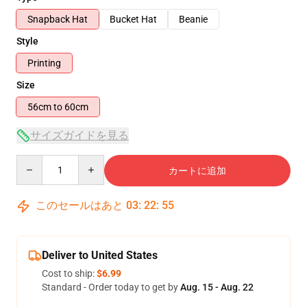
Snapback Hat
Bucket Hat
Beanie
Style
Printing
Size
56cm to 60cm
サイズガイドを見る
Quantity
カートに追加
このセールはあと
03
:
22
:
55
Deliver to United States
Cost to ship:
$6.99
Standard - Order today to get by
Aug. 15 - Aug. 22