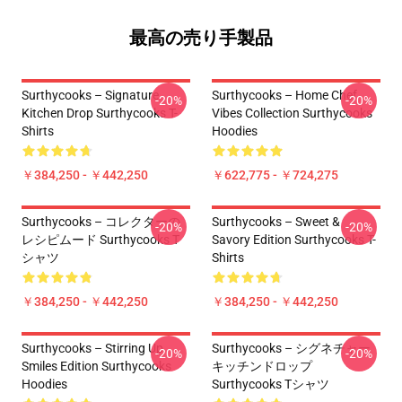
最高の売り手製品
Surthycooks – Signature
Surthycooks – Home Chef
-20%
-20%
Kitchen Drop Surthycooks T-
Vibes Collection Surthycooks
Shirts
Hoodies
￥384,250 - ￥442,250
￥622,775 - ￥724,275
Surthycooks – コレクターの
Surthycooks – Sweet &
-20%
-20%
レシピムード Surthycooks T
Savory Edition Surthycooks T-
シャツ
Shirts
￥384,250 - ￥442,250
￥384,250 - ￥442,250
Surthycooks – Stirring Up
Surthycooks – シグネチャー
-20%
-20%
Smiles Edition Surthycooks
キッチンドロップ
Hoodies
Surthycooks Tシャツ