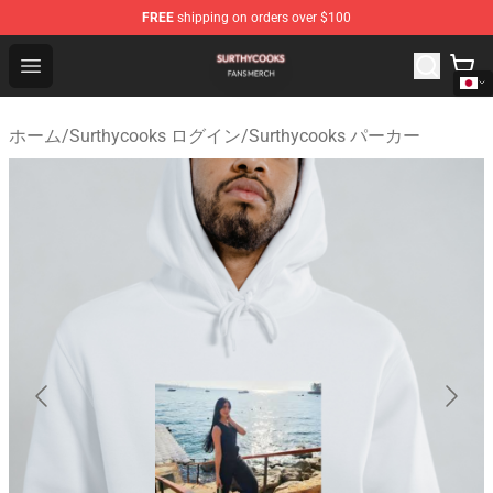
FREE
shipping on orders over $100
Surthycooks Shop - Official Surthycooks Merchandise St
Open menu
ホーム
/
Surthycooks ログイン
/
Surthycooks パーカー