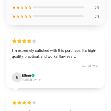
★★☆☆☆
0%
★☆☆☆☆
0%
I'm extremely satisfied with this purchase. It's high-
quality, practical, and works flawlessly.
Apr 20, 2025
Ethan
E
Verified owner