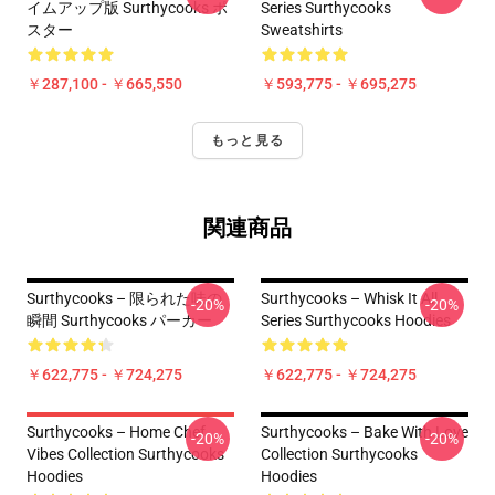
イムアップ版 Surthycooks ポ
Series Surthycooks
スター
Sweatshirts
￥287,100 - ￥665,550
￥593,775 - ￥695,275
もっと見る
関連商品
Surthycooks – 限られた味の
Surthycooks – Whisk It All
-20%
-20%
瞬間 Surthycooks パーカー
Series Surthycooks Hoodies
￥622,775 - ￥724,275
￥622,775 - ￥724,275
Surthycooks – Home Chef
Surthycooks – Bake With Love
-20%
-20%
Vibes Collection Surthycooks
Collection Surthycooks
Hoodies
Hoodies