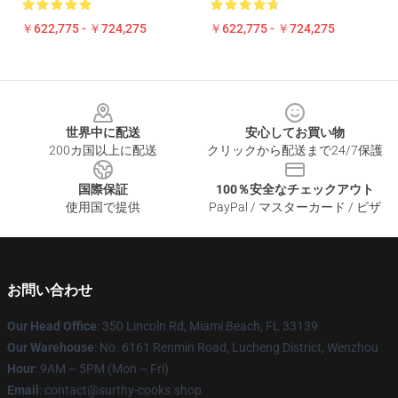
￥622,775 - ￥724,275
￥622,775 - ￥724,275
Footer
世界中に配送
安心してお買い物
200カ国以上に配送
クリックから配送まで24/7保護
国際保証
100％安全なチェックアウト
使用国で提供
PayPal / マスターカード / ビザ
お問い合わせ
Our Head Office
: 350 Lincoln Rd, Miami Beach, FL 33139
Our Warehouse
: No. 6161 Renmin Road, Lucheng District, Wenzhou
Hour
: 9AM – 5PM (Mon – Fri)
Email
: contact@surthy-cooks.shop