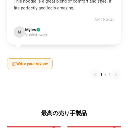
This hoodie is a great blend of comfort and style. It
fits perfectly and feels amazing.
Apr 16, 2025
Myles
M
Verified owner
Write your review
1
/
1
最高の売り手製品