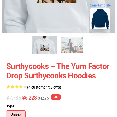
blank template
Surthycooks – The Yum Factor
Drop Surthycooks Hoodies
(4 customer reviews)
¥7,785
¥6,228
-20%
$42.95
Type
Unisex