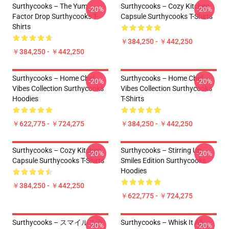
Surthycooks – The Yum
Surthycooks – Cozy Kitchen
-20%
-20%
Factor Drop Surthycooks T-
Capsule Surthycooks T-Shirts
Shirts
￥384,250 - ￥442,250
￥384,250 - ￥442,250
Surthycooks – Home Chef
Surthycooks – Home Chef
-20%
-20%
Vibes Collection Surthycooks
Vibes Collection Surthycooks
Hoodies
T-Shirts
￥622,775 - ￥724,275
￥384,250 - ￥442,250
Surthycooks – Cozy Kitchen
Surthycooks – Stirring Up
-20%
-20%
Capsule Surthycooks T-Shirts
Smiles Edition Surthycooks
Hoodies
￥384,250 - ￥442,250
￥622,775 - ￥724,275
Surthycooks – スマイルスラ
Surthycooks – Whisk It All
-20%
-20%