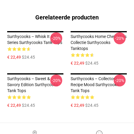
Gerelateerde producten
Surthycooks – Whisk It All
Surthycooks Home Chef Vibes
-20%
-20%
Series Surthycooks Tank Tops
Collectie Surthycooks
Tanktops
€ 22,49
$24.45
€ 22,49
$24.45
Surthycooks – Sweet &
Surthycooks – Collector’s
-20%
-20%
Savory Edition Surthycooks
Recipe Mood Surthycooks
Tank Tops
Tank Tops
€ 22,49
$24.45
€ 22,49
$24.45
Footer