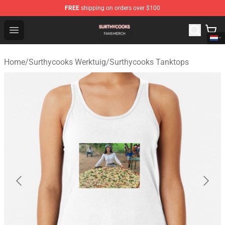
FREE
shipping on orders over $100
Surthycooks Shop - Official Surthycooks Merchandise St
Open menu
Home
/
Surthycooks Werktuig
/
Surthycooks Tanktops