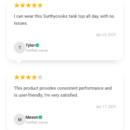
I can wear this Surthycooks tank top all day, with no
issues.
Apr 22, 2025
Tyler
T
Verified owner
This product provides consistent performance and
is user-friendly; I’m very satisfied.
Apr 17, 2025
Mason
M
Verified owner