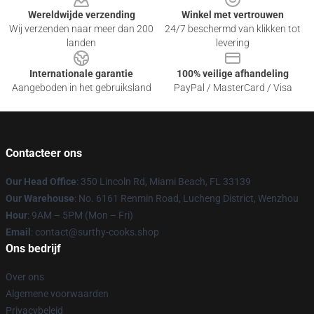
Wereldwijde verzending
Winkel met vertrouwen
Wij verzenden naar meer dan 200
24/7 beschermd van klikken tot
landen
levering
Internationale garantie
100% veilige afhandeling
Aangeboden in het gebruiksland
PayPal / MasterCard / Visa
Contacteer ons
Our Head Office
: 350 Lincoln Rd, Miami Beach, FL 33139
Our Warehouse
: No. 6161 Renmin Road, Lucheng District, Wenzhou
Hour
: 9AM – 5PM (Mon – Fri)
Email
: contact@surthy-cooks.shop
Ons bedrijf
Over ons
Algemene voorwaarden
Privacybeleid