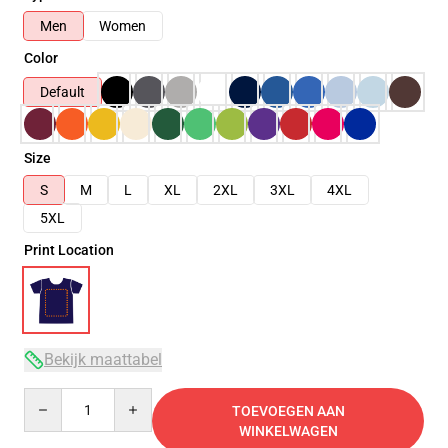
Men
Women
Color
Default
Size
S
M
L
XL
2XL
3XL
4XL
5XL
Print Location
Bekijk maattabel
Quantity
TOEVOEGEN AAN
WINKELWAGEN