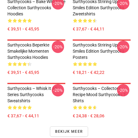
Surthycooks – Bake With Love
Surthycooks Striring Up
-20%
-20%
Collection Surthycooks
Smiles Edition Surthycooks
Hoodies
Zweetshirts
€ 39,51 - € 45,95
€ 37,67 - € 44,11
Surthycooks Beperkte
Surthycooks Striring Up
-20%
-20%
Smakelijke Momenten
Smiles Edition Surthycooks
Surthycooks Hoodies
Posters
€ 39,51 - € 45,95
€ 18,21 - € 42,22
Surthycooks – Whisk It All
Surthycooks – Collector’s
-20%
-20%
Series Surthycooks
Recipe Mood Surthycooks T-
Sweatshirts
Shirts
€ 37,67 - € 44,11
€ 24,38 - € 28,06
BEKIJK MEER