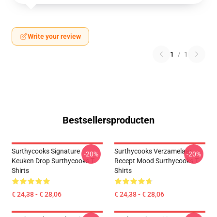
Write your review
1
/
1
Bestsellersproducten
Surthycooks Signature
Surthycooks Verzamelaar
-20%
-20%
Keuken Drop Surthycooks T-
Recept Mood Surthycooks T-
Shirts
Shirts
€ 24,38 - € 28,06
€ 24,38 - € 28,06