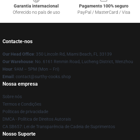
Garantia internacional
Pagamento 100% seguro
Oferecido no país de uso
PayPal / MasterCard / Visa
Contacte-nos
Our Head Office
: 350 Lincoln Rd, Miami Beach, FL 33139
Our Warehouse
: No. 6161 Renmin Road, Lucheng District, Wenzhou
Hour
: 9AM – 5PM (Mon – Fri)
Email
: contact@surthy-cooks.shop
Nossa empresa
Sobre nós
Termos e Condições
Políticas de privacidade
DMCA - Política de Direitos Autorais
CA SB657: Lei de Transparência de Cadeia de Suprimentos
Nosso Suporte