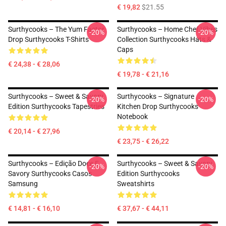
€ 19,82
$21.55
Surthycooks – The Yum Factor
Surthycooks – Home Chef Vibes
-20%
-20%
Drop Surthycooks T-Shirts
Collection Surthycooks Hats &
Caps
€ 24,38 - € 28,06
€ 19,78 - € 21,16
Surthycooks – Sweet & Savory
Surthycooks – Signature
-20%
-20%
Edition Surthycooks Tapestries
Kitchen Drop Surthycooks
Notebook
€ 20,14 - € 27,96
€ 23,75 - € 26,22
Surthycooks – Edição Doce E
Surthycooks – Sweet & Savory
-20%
-20%
Savory Surthycooks Casos
Edition Surthycooks
Samsung
Sweatshirts
€ 14,81 - € 16,10
€ 37,67 - € 44,11