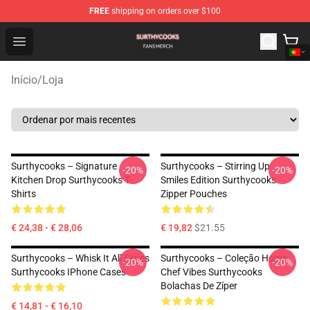
FREE
shipping on orders over $100
Surthycooks Shop - Official Surthycooks Merchandise St
Open menu
Início
/
Loja
Surthycooks – Signature
Surthycooks – Stirring Up
-20%
-20%
Kitchen Drop Surthycooks T-
Smiles Edition Surthycooks
Shirts
Zipper Pouches
€ 24,38 - € 28,06
€ 19,82
$21.55
Surthycooks – Whisk It All Series
Surthycooks – Coleção Home
-20%
-20%
Surthycooks IPhone Cases
Chef Vibes Surthycooks
Bolachas De Zíper
€ 14,81 - € 16,10