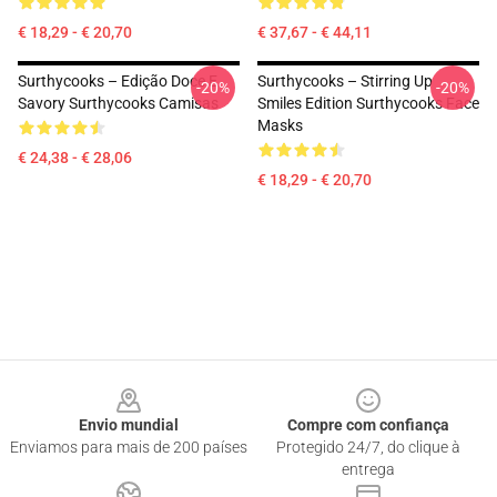
€ 18,29 - € 20,70
€ 37,67 - € 44,11
Surthycooks – Edição Doce E
Surthycooks – Stirring Up
-20%
-20%
Savory Surthycooks Camisas
Smiles Edition Surthycooks Face
Masks
€ 24,38 - € 28,06
€ 18,29 - € 20,70
Footer
Envio mundial
Compre com confiança
Enviamos para mais de 200 países
Protegido 24/7, do clique à
entrega