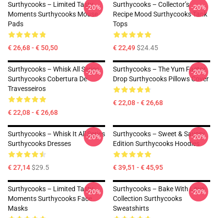
Surthycooks – Limited Tasty
Surthycooks – Collector’s
-20%
-20%
Moments Surthycooks Mouse
Recipe Mood Surthycooks Tank
Pads
Tops
€ 26,68 - € 50,50
€ 22,49
$24.45
Surthycooks – Whisk All Series
Surthycooks – The Yum Factor
-20%
-20%
Surthycooks Cobertura De
Drop Surthycooks Pillows Cover
Travesseiros
€ 22,08 - € 26,68
€ 22,08 - € 26,68
Surthycooks – Whisk It All Series
Surthycooks – Sweet & Savory
-20%
-20%
Surthycooks Dresses
Edition Surthycooks Hoodies
€ 27,14
$29.5
€ 39,51 - € 45,95
Surthycooks – Limited Tasty
Surthycooks – Bake With Love
-20%
-20%
Moments Surthycooks Face
Collection Surthycooks
Masks
Sweatshirts